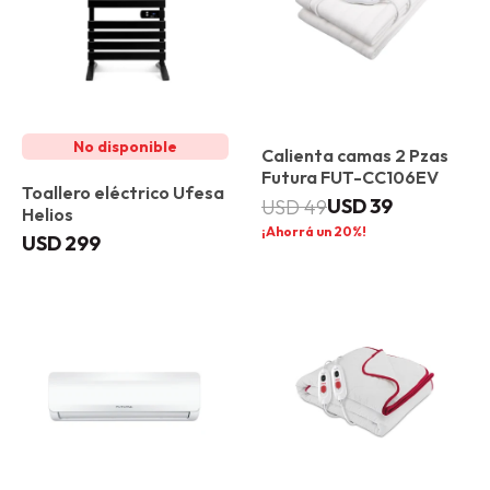
Calienta camas 2 Pzas
Futura FUT-CC106EV
Toallero eléctrico Ufesa
USD
39
USD
49
Helios
20
USD
299