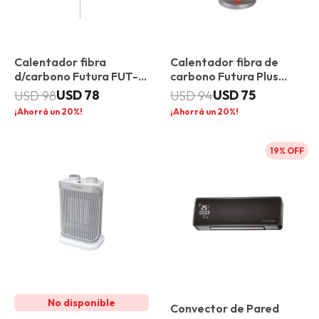
Calentador fibra
Calentador fibra de
d/carbono Futura FUT-
carbono Futura Plus
CFC1500
FUT-CFC150
USD
78
USD
75
USD
98
USD
94
20
20
19
Convector de Pared