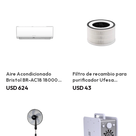
Aire Acondicionado
Filtro de recambio para
Bristol BR-AC18 18000
purificador Ufesa
BTU
PF4500F
USD
624
USD
43