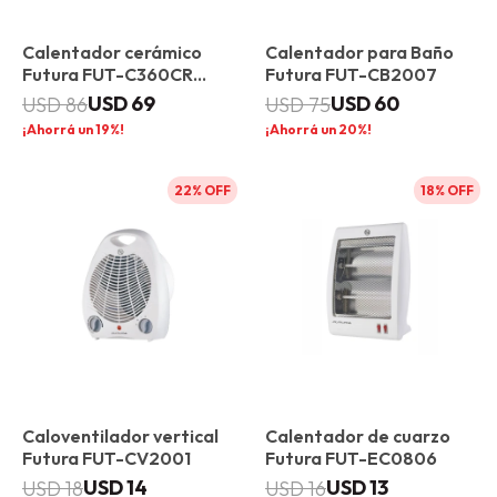
Calentador cerámico
Calentador para Baño
Futura FUT-C360CR
Futura FUT-CB2007
360°
USD
69
USD
60
USD
86
USD
75
19
20
22
18
Caloventilador vertical
Calentador de cuarzo
Futura FUT-CV2001
Futura FUT-EC0806
USD
14
USD
13
USD
18
USD
16