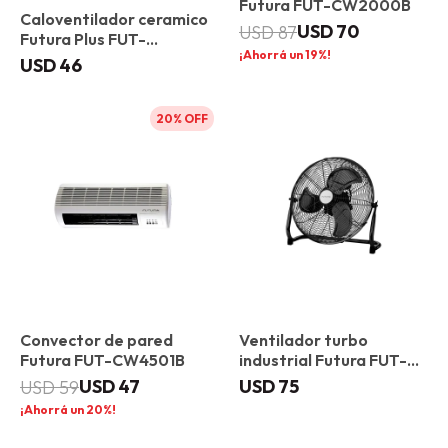
Futura FUT-CW2000B
Caloventilador ceramico
USD
70
USD
87
Futura Plus FUT-
19
CVC0587
USD
46
20
Convector de pared
Ventilador turbo
Futura FUT-CW4501B
industrial Futura FUT-
TI50-US
USD
47
USD
75
USD
59
20