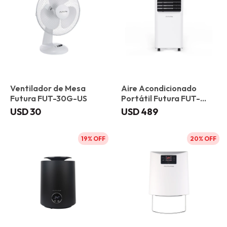
Ventilador de Mesa
Aire Acondicionado
Futura FUT-30G-US
Portátil Futura FUT-
AP12FC 12000 BTU
USD
30
USD
489
19
20