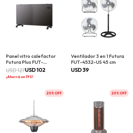
Panel vitro calefactor
Ventilador 3 en 1 Futura
Futura Plus FUT-
FUT-4532-US 45 cm
VP2000
USD
102
USD
39
USD
127
19
20
20