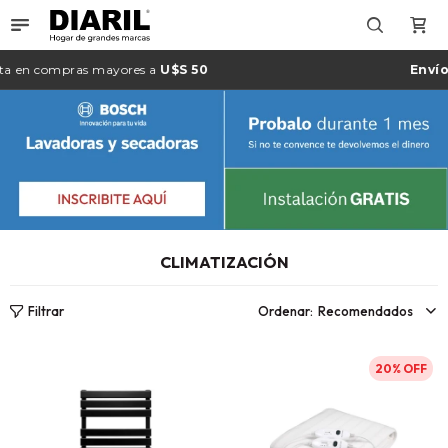

n compras mayores a
U$S 50
Envío gra
CLIMATIZACIÓN
Recomendados
20