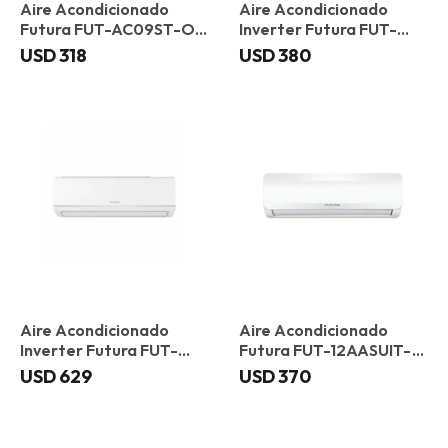
Aire Acondicionado
Aire Acondicionado
Futura FUT-AC09ST-ON
Inverter Futura FUT-
9000 BTU
AC09ST-INV 9000 BTU
USD
318
USD
380
Aire Acondicionado
Aire Acondicionado
Inverter Futura FUT-
Futura FUT-12AASUIT-
AC18ST-INV 18000 BTU
ON 12000 BTU
USD
629
USD
370