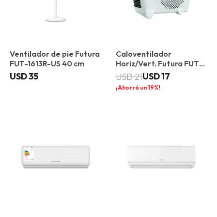
Ventilador de pie Futura
Caloventilador
FUT-1613R-US 40 cm
Horiz/Vert. Futura FUT-
CV2003VH
USD
35
USD
17
USD
21
19