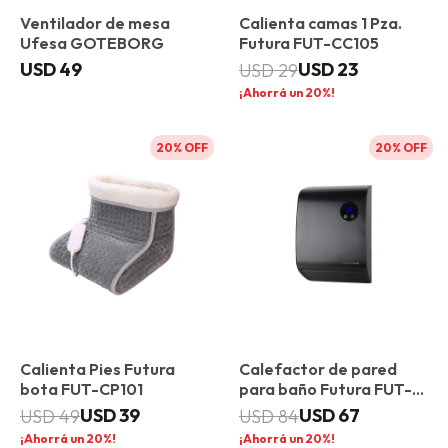
Ventilador de mesa
Calienta camas 1 Pza.
Ufesa GOTEBORG
Futura FUT-CC105
USD
49
USD
23
USD
29
20
20
20
Calienta Pies Futura
Calefactor de pared
bota FUT-CP101
para baño Futura FUT-
CP200
USD
39
USD
67
USD
49
USD
84
20
20