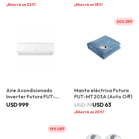
22
18
20
Aire Acondicionado
Manta eléctrica Futura
Inverter Futura FUT-
FUT-MT203A (Auto Off)
IN24-A 24000 BTU
USD
999
USD
63
USD
79
20
19