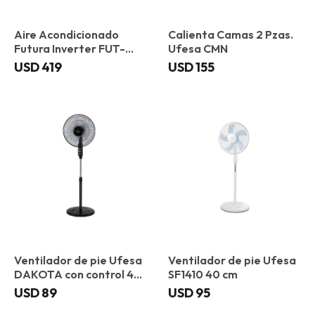
Aire Acondicionado
Calienta Camas 2 Pzas.
Futura Inverter FUT-
Ufesa CMN
12AASUIT-INV 12000
USD
419
USD
155
BTU
Ventilador de pie Ufesa
Ventilador de pie Ufesa
DAKOTA con control 40
SF1410 40 cm
cm
USD
89
USD
95