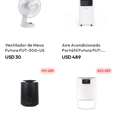
Ventilador de Mesa
Aire Acondicionado
Futura FUT-30G-US
Portátil Futura FUT-
AP12FC 12000 BTU
USD
30
USD
489
19
20