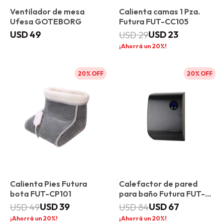
Ventilador de mesa
Calienta camas 1 Pza.
Ufesa GOTEBORG
Futura FUT-CC105
USD
49
USD
23
USD
29
20
20
20
Calienta Pies Futura
Calefactor de pared
bota FUT-CP101
para baño Futura FUT-
CP200
USD
39
USD
67
USD
49
USD
84
20
20