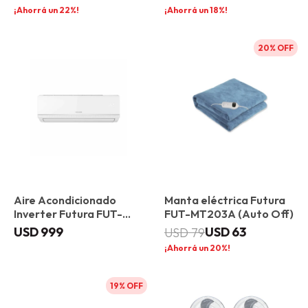
22
18
20
Aire Acondicionado
Manta eléctrica Futura
Inverter Futura FUT-
FUT-MT203A (Auto Off)
IN24-A 24000 BTU
USD
999
USD
63
USD
79
20
19