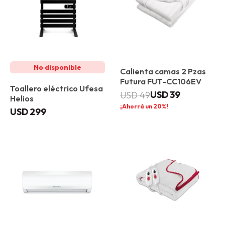
Calienta camas 2 Pzas
Futura FUT-CC106EV
Toallero eléctrico Ufesa
USD
39
USD
49
Helios
20
USD
299