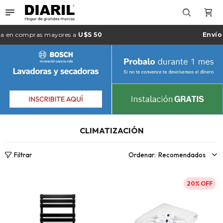

 compras mayores a
U$S 50
Envío gra
CLIMATIZACIÓN
Recomendados
20