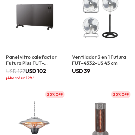
Panel vitro calefactor
Ventilador 3 en 1 Futura
Futura Plus FUT-
FUT-4532-US 45 cm
VP2000
USD
102
USD
39
USD
127
19
20
20