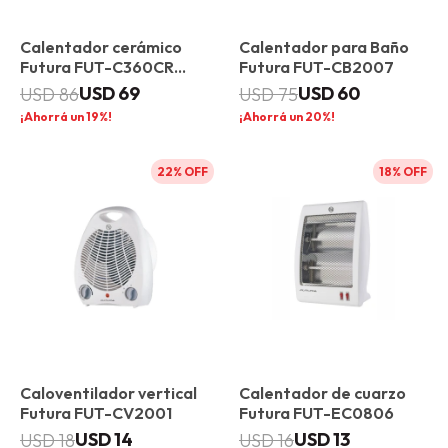
Calentador cerámico
Calentador para Baño
Futura FUT-C360CR
Futura FUT-CB2007
360°
USD
69
USD
60
USD
86
USD
75
19
20
22
18
Caloventilador vertical
Calentador de cuarzo
Futura FUT-CV2001
Futura FUT-EC0806
USD
14
USD
13
USD
18
USD
16