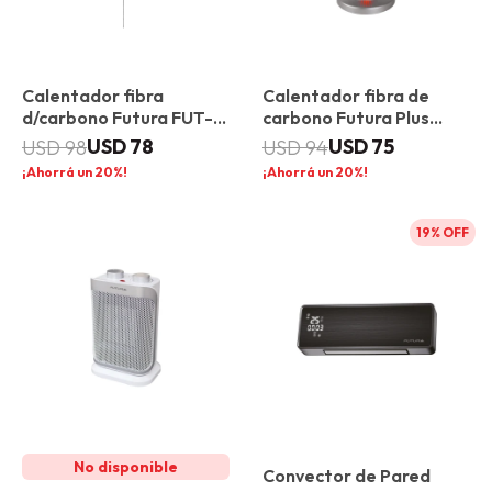
Calentador fibra
Calentador fibra de
d/carbono Futura FUT-
carbono Futura Plus
CFC1500
FUT-CFC150
USD
78
USD
75
USD
98
USD
94
20
20
19
Convector de Pared