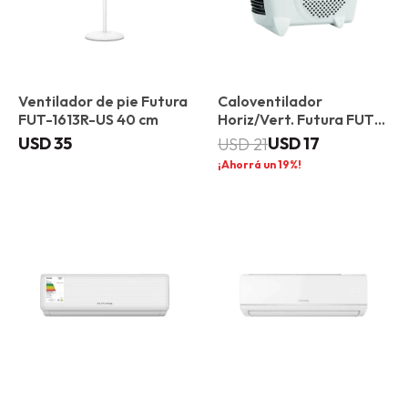
Ventilador de pie Futura
Caloventilador
FUT-1613R-US 40 cm
Horiz/Vert. Futura FUT-
CV2003VH
USD
35
USD
17
USD
21
19