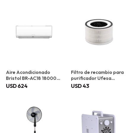
Aire Acondicionado
Filtro de recambio para
Bristol BR-AC18 18000
purificador Ufesa
BTU
PF4500F
USD
624
USD
43