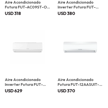
Aire Acondicionado
Aire Acondicionado
Futura FUT-AC09ST-ON
Inverter Futura FUT-
9000 BTU
AC09ST-INV 9000 BTU
USD
318
USD
380
Aire Acondicionado
Aire Acondicionado
Inverter Futura FUT-
Futura FUT-12AASUIT-
AC18ST-INV 18000 BTU
ON 12000 BTU
USD
629
USD
370