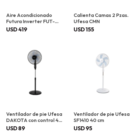
Aire Acondicionado
Calienta Camas 2 Pzas.
Futura Inverter FUT-
Ufesa CMN
12AASUIT-INV 12000
USD
419
USD
155
BTU
Ventilador de pie Ufesa
Ventilador de pie Ufesa
DAKOTA con control 40
SF1410 40 cm
cm
USD
89
USD
95