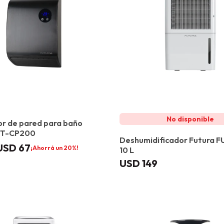
r de pared para baño
UT-CP200
Deshumidificador Futura 
USD
67
20
10 L
USD
149