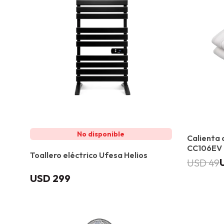
Calienta 
CC106EV
Toallero eléctrico Ufesa Helios
USD
49
USD
299