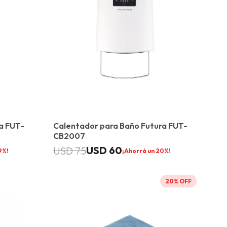
a FUT-
Calentador para Baño Futura FUT-
CB2007
USD
60
USD
75
9
20
20