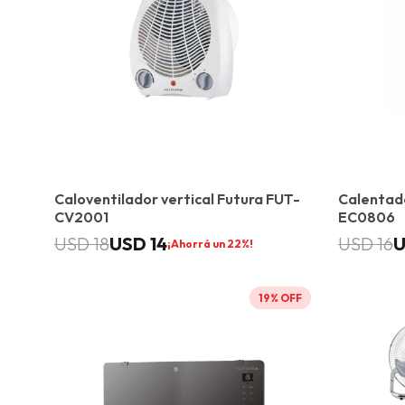
Caloventilador vertical Futura FUT-
Calentado
CV2001
EC0806
USD
14
USD
18
USD
16
22
19