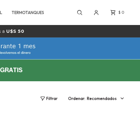
L
TERMOTANQUES
$
0
s a
U$S 50
Recomendados