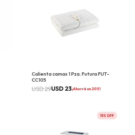
Calienta camas 1 Pza. Futura FUT-
CC105
USD
23
USD
29
20
15