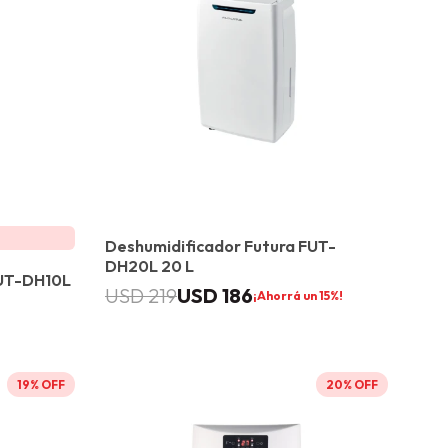
Deshumidificador Futura FUT-
DH20L 20 L
FUT-DH10L
USD
186
USD
219
15
19
20