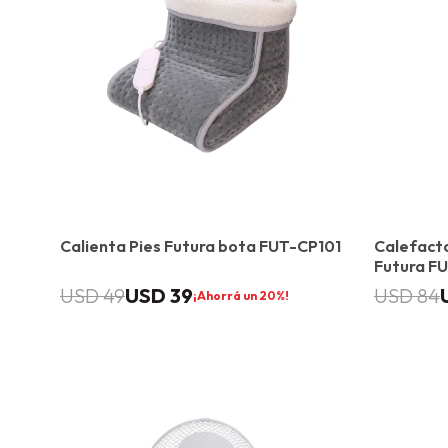
Calienta Pies Futura bota FUT-CP101
Calefacto
Futura F
USD
39
USD
49
USD
84
20