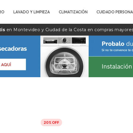
RO
LAVADO Y LIMPIEZA
CLIMATIZACIÓN
CUIDADO PERSONA
tis
en Montevideo y Ciudad de la
Costa
en compras mayore
20