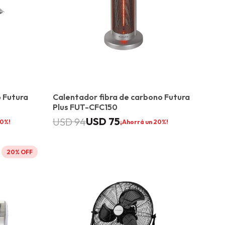
 Futura
Calentador fibra de carbono Futura
Plus FUT-CFC150
USD
75
USD
94
0
20
20