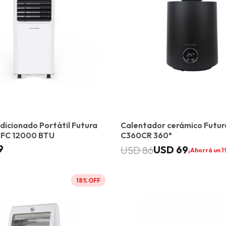
dicionado Portátil Futura
Calentador cerámico Futur
FC 12000 BTU
C360CR 360°
9
USD
69
USD
86
1
18