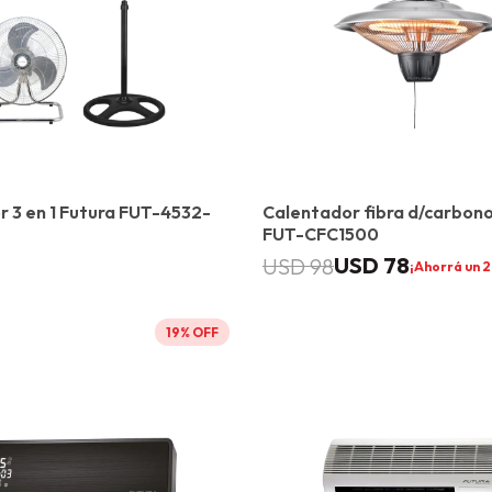
r 3 en 1 Futura FUT-4532-
Calentador fibra d/carbono
FUT-CFC1500
USD
78
USD
98
2
19