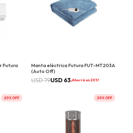
r Futura
Manta eléctrica Futura FUT-MT203A
(Auto Off)
USD
63
USD
79
20
20
20