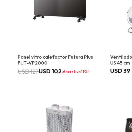
Panel vitro calefactor Futura Plus
Ventilado
FUT-VP2000
US 45 cm
USD
39
USD
102
USD
127
19