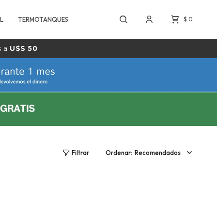
L
TERMOTANQUES
$
0
s a
U$S 50
Recomendados