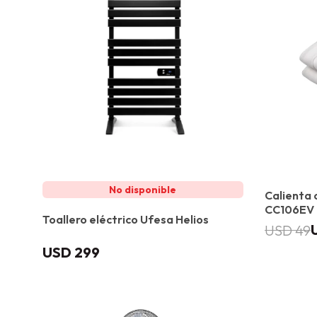
Calienta 
CC106EV
Toallero eléctrico Ufesa Helios
USD
49
USD
299