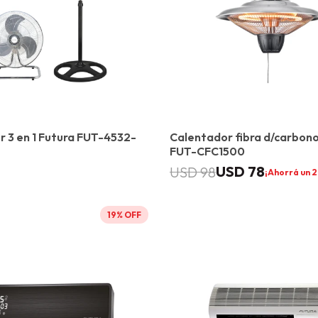
r 3 en 1 Futura FUT-4532-
Calentador fibra d/carbono
FUT-CFC1500
USD
78
USD
98
2
19