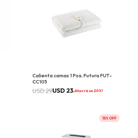
Calienta camas 1 Pza. Futura FUT-
CC105
USD
23
USD
29
20
15