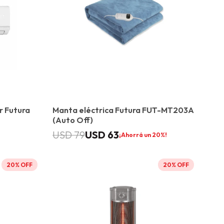
r Futura
Manta eléctrica Futura FUT-MT203A
(Auto Off)
USD
63
USD
79
20
20
20