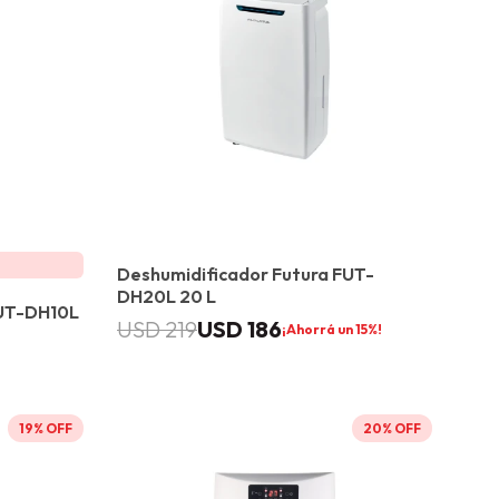
Deshumidificador Futura FUT-
DH20L 20 L
FUT-DH10L
USD
186
USD
219
15
19
20