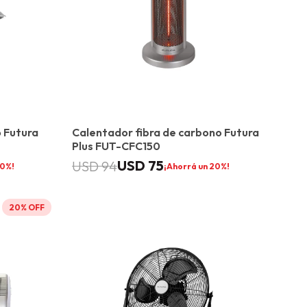
 Futura
Calentador fibra de carbono Futura
Plus FUT-CFC150
USD
75
USD
94
0
20
20