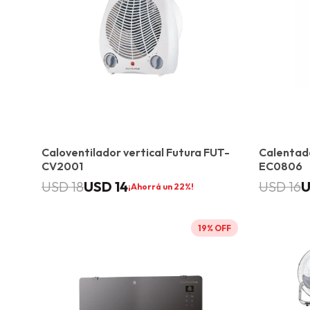
Caloventilador vertical Futura FUT-
Calentado
CV2001
EC0806
USD
14
USD
18
USD
16
22
19