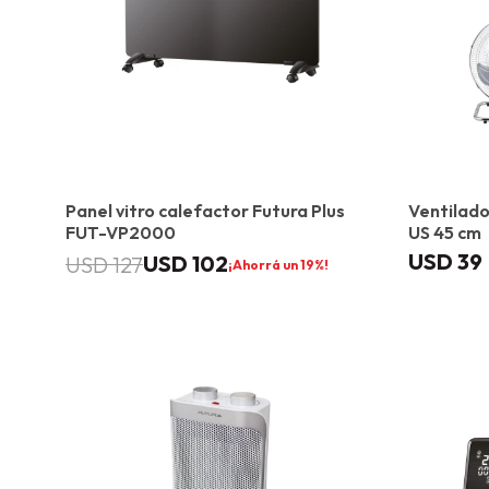
Panel vitro calefactor Futura Plus
Ventilado
FUT-VP2000
US 45 cm
USD
39
USD
102
USD
127
19