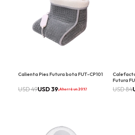
Calienta Pies Futura bota FUT-CP101
Calefacto
Futura F
USD
39
USD
49
USD
84
20