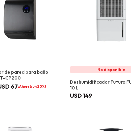
r de pared para baño
UT-CP200
Deshumidificador Futura 
USD
67
20
10 L
USD
149