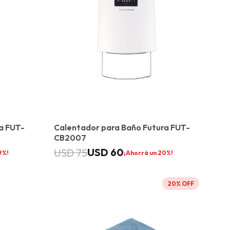
a FUT-
Calentador para Baño Futura FUT-
CB2007
USD
60
USD
75
9
20
20