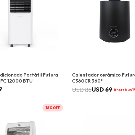
dicionado Portátil Futura
Calentador cerámico Futur
FC 12000 BTU
C360CR 360°
9
USD
69
USD
86
1
18