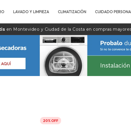
RO
LAVADO Y LIMPIEZA
CLIMATIZACIÓN
CUIDADO PERSONA
tis
en Montevideo y Ciudad de la
Costa
en compras mayore
20