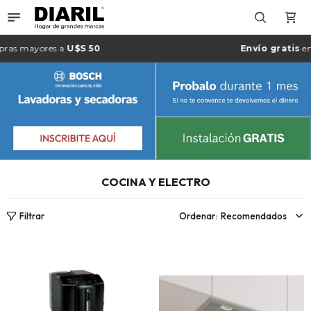

ores a
U$S 50
Envío gratis
en Montevi
COCINA Y ELECTRO
Recomendados