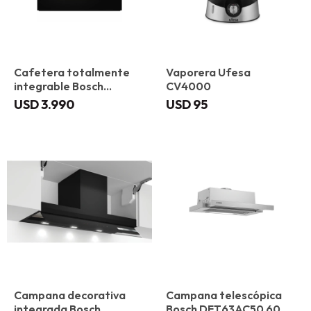
Cafetera totalmente
Vaporera Ufesa
integrable Bosch
CV4000
CTL7181B0
USD
3.990
USD
95
Campana decorativa
Campana telescópica
integrada Bosch
Bosch DFT63AC50 60