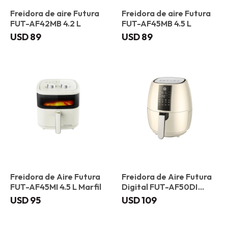
Freidora de aire Futura
Freidora de aire Futura
FUT-AF42MB 4.2 L
FUT-AF45MB 4.5 L
USD
89
USD
89
Freidora de Aire Futura
Freidora de Aire Futura
FUT-AF45MI 4.5 L Marfil
Digital FUT-AF50DI
Marfil
USD
95
USD
109