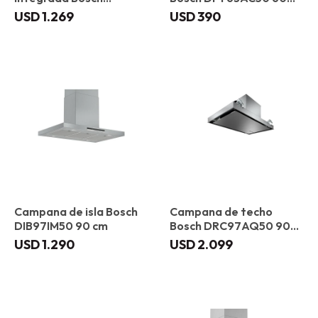
DBB97AM60 90 cm
cm
USD
1.269
USD
390
Campana de isla Bosch
Campana de techo
DIB97IM50 90 cm
Bosch DRC97AQ50 90
cm
USD
1.290
USD
2.099