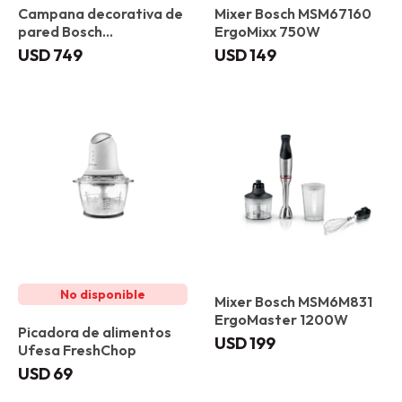
Campana decorativa de
Mixer Bosch MSM67160
pared Bosch
ErgoMixx 750W
DWK85DK60 Negro
USD
749
USD
149
Mixer Bosch MSM6M831
ErgoMaster 1200W
Picadora de alimentos
USD
199
Ufesa FreshChop
USD
69