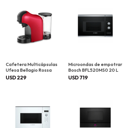
Cafetera Multicápsulas
Microondas de empotrar
Ufesa Bellagio Rossa
Bosch BFL520MS0 20 L
USD
229
USD
719