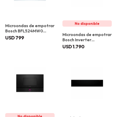
Microondas de empotrar
Bosch BFL524MW0
Microondas de empotrar
Blanco
USD
799
Bosch Inverter
BFL7221B1 Gourmet
USD
1.790