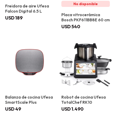
Freidora de aire Ufesa
Falcon Digital 6.5 L
Placa vitrocerámica
USD
189
Bosch PKF611BB8E 60 cm
USD
540
Balanza de cocina Ufesa
Robot de cocina Ufesa
SmartScale Plus
TotalChef RK10
USD
49
USD
1.490