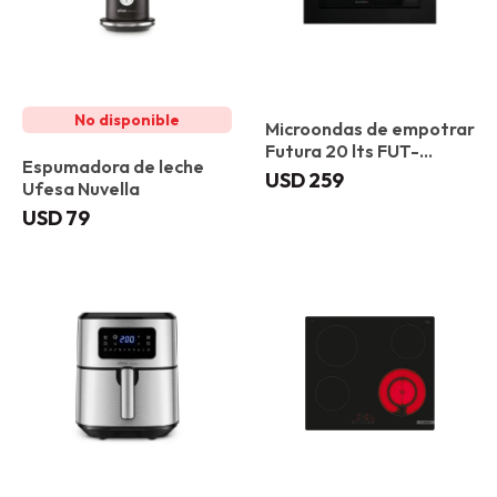
Microondas de empotrar
Futura 20 lts FUT-
Espumadora de leche
MWE20BX
USD
259
Ufesa Nuvella
USD
79