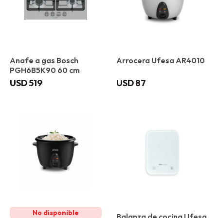
Anafe a gas Bosch
Arrocera Ufesa AR4010
PGH6B5K90 60 cm
USD
519
USD
87
Balanza de cocina Ufesa