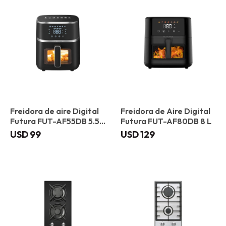
Freidora de aire Digital
Freidora de Aire Digital
Futura FUT-AF55DB 5.5
Futura FUT-AF80DB 8 L
L
USD
99
USD
129