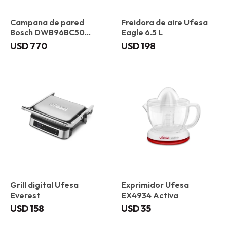
Campana de pared
Freidora de aire Ufesa
Bosch DWB96BC50
Eagle 6.5 L
Plana 90 cm
USD
770
USD
198
Grill digital Ufesa
Exprimidor Ufesa
Everest
EX4934 Activa
USD
158
USD
35