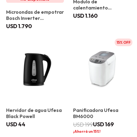
Modulo de
calentamiento
Microondas de empotrar
empotrable Bosch
USD
1.160
Bosch Inverter
BIC7101B1
BFR7221B1 Gourmet
USD
1.790
15
Hervidor de agua Ufesa
Panificadora Ufesa
Black Powell
BM6000
USD
44
USD
169
USD
199
15