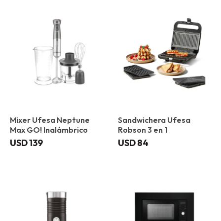
Mixer Ufesa Neptune
Sandwichera Ufesa
Max GO! Inalámbrico
Robson 3 en 1
USD
139
USD
84