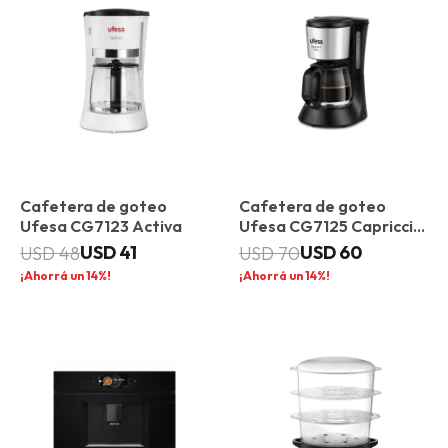
Cafetera de goteo
Cafetera de goteo
Ufesa CG7123 Activa
Ufesa CG7125 Capriccio
12 Delux
USD
41
USD
60
USD
48
USD
70
14
14