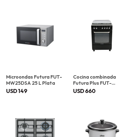
Microondas Futura FUT-
Cocina combinada
MW25DSA 25 L Plata
Futura Plus FUT-
60CM4B Toledo
USD
149
USD
660