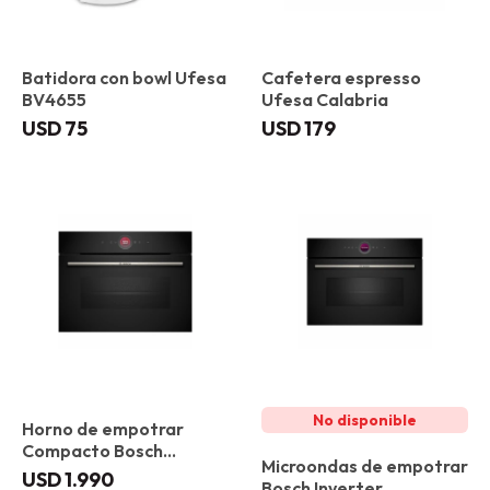
Batidora con bowl Ufesa
Cafetera espresso
BV4655
Ufesa Calabria
USD
75
USD
179
Horno de empotrar
Compacto Bosch
Microondas de empotrar
CBG7341B1
USD
1.990
Bosch Inverter