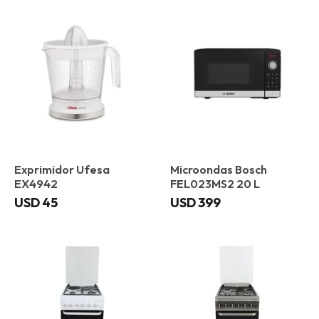
Exprimidor Ufesa
Microondas Bosch
EX4942
FEL023MS2 20 L
USD
45
USD
399