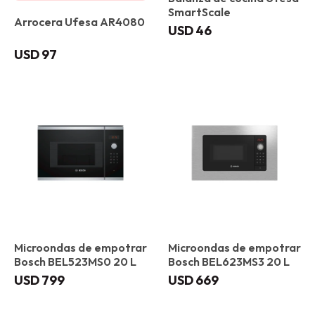
SmartScale
Arrocera Ufesa AR4080
USD
46
USD
97
Microondas de empotrar
Microondas de empotrar
Bosch BEL523MS0 20 L
Bosch BEL623MS3 20 L
USD
799
USD
669