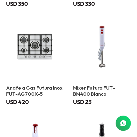
USD
350
USD
330
Anafe a Gas Futura Inox
Mixer Futura FUT-
FUT-AG700X-5
BM400 Blanco
USD
420
USD
23