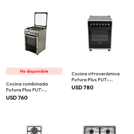
Cocina vitrocerámica
Futura Plus FUT-
Cocina combinada
60VC4G Vitoria
USD
780
Futura Plus FUT-
60CM4X Barcelona
USD
760