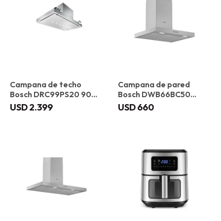
Campana de techo
Campana de pared
Bosch DRC99PS20 90
Bosch DWB66BC50
cm
Plana 60 cm
USD
2.399
USD
660