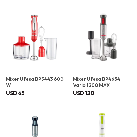
Mixer Ufesa BP3443 600
Mixer Ufesa BP4654
W
Vario 1200 MAX
USD
65
USD
120