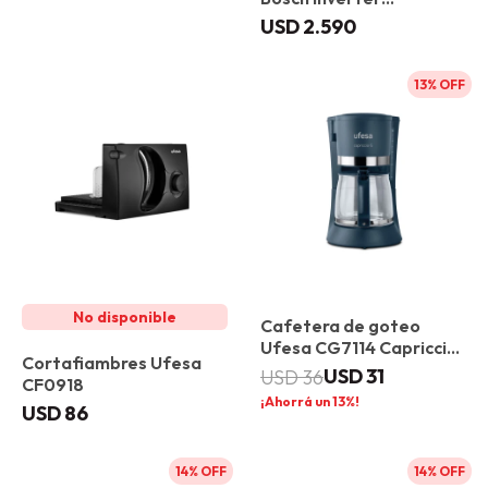
CEG732XB1 Gourmet
USD
2.590
13
Cafetera de goteo
Ufesa CG7114 Capriccio
Cortafiambres Ufesa
6 Compacta
USD
31
USD
36
CF0918
13
USD
86
14
14