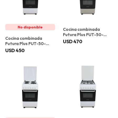
Cocina combinada
Futura Plus FUT-50-
Cocina combinada
C31X Ibiza
USD
470
Futura Plus FUT-50-
C31B Girona
USD
450