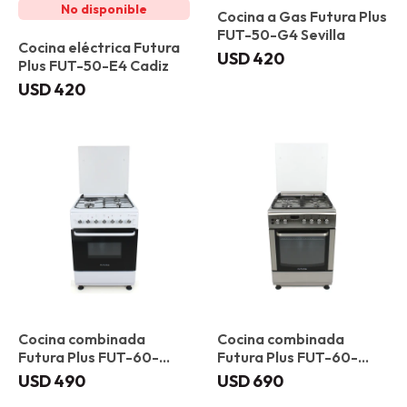
Cocina a Gas Futura Plus
FUT-50-G4 Sevilla
Cocina eléctrica Futura
USD
420
Plus FUT-50-E4 Cadiz
USD
420
Cocina combinada
Cocina combinada
Futura Plus FUT-60-
Futura Plus FUT-60-
CM31B Valencia
CM31X Bilbao
USD
490
USD
690