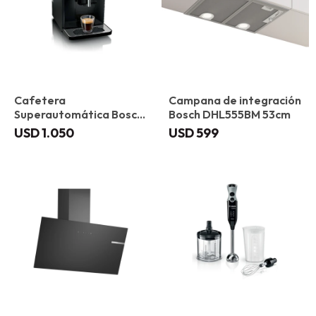
Cafetera
Campana de integración
Superautomática Bosch
Bosch DHL555BM 53cm
TIE20109 VeroCafe
USD
1.050
USD
599