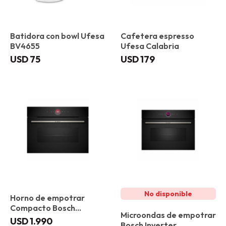
Batidora con bowl Ufesa
Cafetera espresso
BV4655
Ufesa Calabria
USD
75
USD
179
Horno de empotrar
Compacto Bosch
Microondas de empotrar
CBG7341B1
USD
1.990
Bosch Inverter