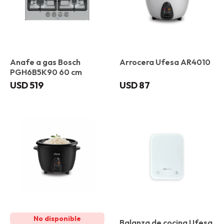
Anafe a gas Bosch
Arrocera Ufesa AR4010
PGH6B5K90 60 cm
USD
519
USD
87
Balanza de cocina Ufesa