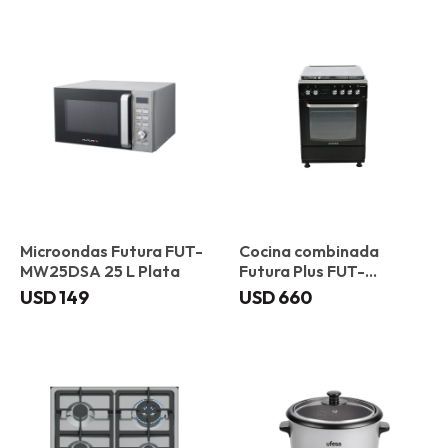
Microondas Futura FUT-
Cocina combinada
MW25DSA 25 L Plata
Futura Plus FUT-
60CM4B Toledo
USD
149
USD
660