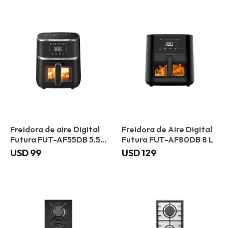
Freidora de aire Digital
Freidora de Aire Digital
Futura FUT-AF55DB 5.5
Futura FUT-AF80DB 8 L
L
USD
99
USD
129