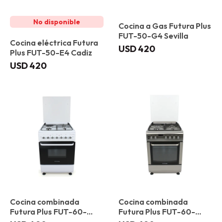
Cocina a Gas Futura Plus
FUT-50-G4 Sevilla
Cocina eléctrica Futura
USD
420
Plus FUT-50-E4 Cadiz
USD
420
Cocina combinada
Cocina combinada
Futura Plus FUT-60-
Futura Plus FUT-60-
CM31B Valencia
CM31X Bilbao