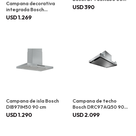
Campana decorativa
cm
USD
390
integrada Bosch
DBB97AM60 90 cm
USD
1.269
Campana de isla Bosch
Campana de techo
DIB97IM50 90 cm
Bosch DRC97AQ50 90
cm
USD
1.290
USD
2.099