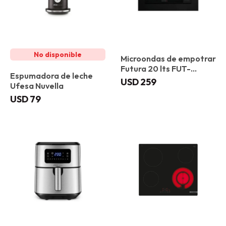
Microondas de empotrar
Futura 20 lts FUT-
Espumadora de leche
MWE20BX
USD
259
Ufesa Nuvella
USD
79