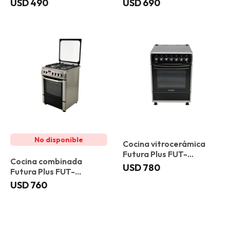
USD
490
USD
690
Cocina vitrocerámica
Futura Plus FUT-
Cocina combinada
60VC4G Vitoria
USD
780
Futura Plus FUT-
60CM4X Barcelona
USD
760