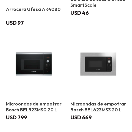
SmartScale
Arrocera Ufesa AR4080
USD
46
USD
97
Microondas de empotrar
Microondas de empotrar
Bosch BEL523MS0 20 L
Bosch BEL623MS3 20 L
USD
799
USD
669