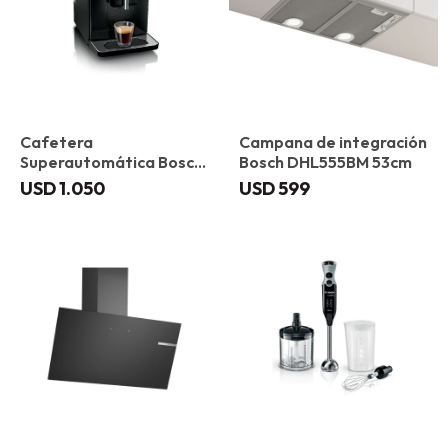
Cafetera
Campana de integración
Superautomática Bosch
Bosch DHL555BM 53cm
TIE20109 VeroCafe
USD
1.050
USD
599