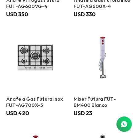
Anafe Vitrogas Futura
Anafe a Gas Futura Inox
FUT-AG600VG-4
FUT-AG600X-4
USD
350
USD
330
Anafe a Gas Futura Inox
Mixer Futura FUT-
FUT-AG700X-5
BM400 Blanco
USD
420
USD
23