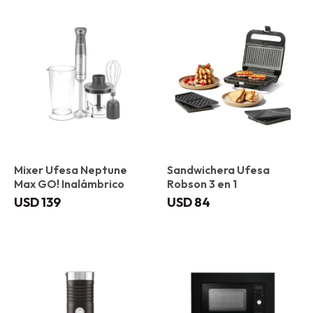
Mixer Ufesa Neptune
Sandwichera Ufesa
Max GO! Inalámbrico
Robson 3 en 1
USD
139
USD
84