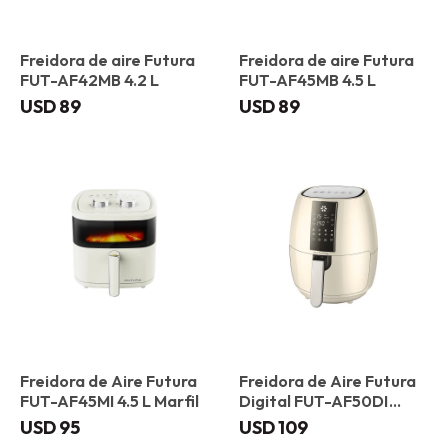
Freidora de aire Futura
Freidora de aire Futura
FUT-AF42MB 4.2 L
FUT-AF45MB 4.5 L
USD
89
USD
89
Freidora de Aire Futura
Freidora de Aire Futura
FUT-AF45MI 4.5 L Marfil
Digital FUT-AF50DI
Marfil
USD
95
USD
109