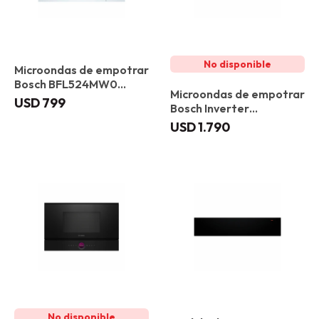
Microondas de empotrar
Bosch BFL524MW0
Microondas de empotrar
Blanco
USD
799
Bosch Inverter
BFL7221B1 Gourmet
USD
1.790