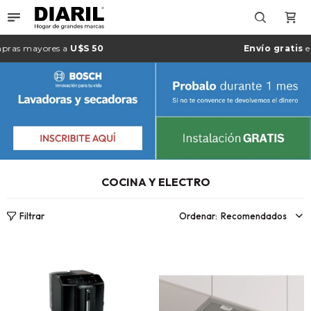

ores a
U$S 50
Envío gratis
en Montevi
COCINA Y ELECTRO
Recomendados