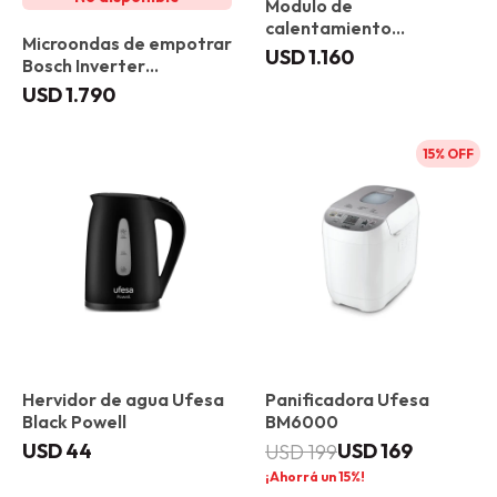
Modulo de
calentamiento
Microondas de empotrar
empotrable Bosch
USD
1.160
Bosch Inverter
BIC7101B1
BFR7221B1 Gourmet
USD
1.790
15
Hervidor de agua Ufesa
Panificadora Ufesa
Black Powell
BM6000
USD
44
USD
169
USD
199
15