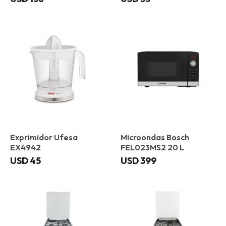
Exprimidor Ufesa
Microondas Bosch
EX4942
FEL023MS2 20 L
USD
45
USD
399