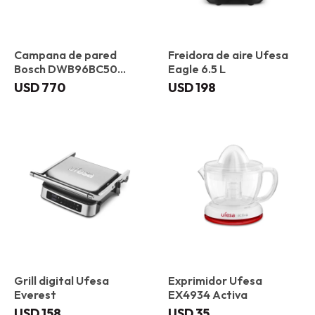
Campana de pared
Freidora de aire Ufesa
Bosch DWB96BC50
Eagle 6.5 L
Plana 90 cm
USD
770
USD
198
Grill digital Ufesa
Exprimidor Ufesa
Everest
EX4934 Activa
USD
158
USD
35