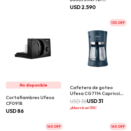
CEG732XB1 Gourmet
USD
2.590
13
Cafetera de goteo
Ufesa CG7114 Capriccio
Cortafiambres Ufesa
6 Compacta
USD
31
USD
36
CF0918
13
USD
86
14
14