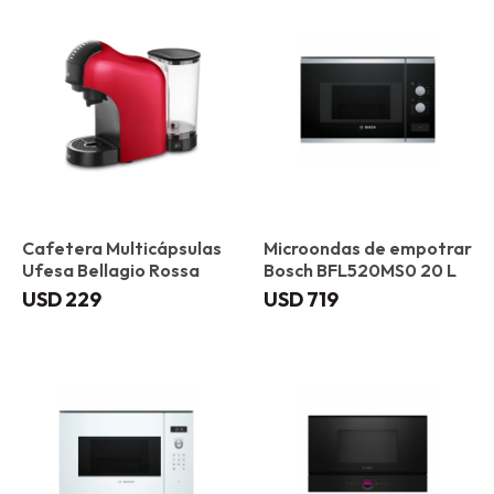
Cafetera Multicápsulas
Microondas de empotrar
Ufesa Bellagio Rossa
Bosch BFL520MS0 20 L
USD
229
USD
719