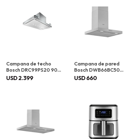
Campana de techo
Campana de pared
Bosch DRC99PS20 90
Bosch DWB66BC50
cm
Plana 60 cm
USD
2.399
USD
660