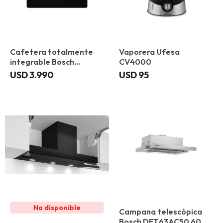
Cafetera totalmente
Vaporera Ufesa
integrable Bosch
CV4000
CTL7181B0
USD
3.990
USD
95
Campana telescópica
Bosch DFT63AC50 60