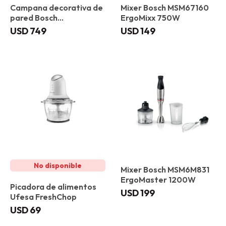
Campana decorativa de
Mixer Bosch MSM67160
pared Bosch
ErgoMixx 750W
DWK85DK60 Negro
USD
749
USD
149
Mixer Bosch MSM6M831
ErgoMaster 1200W
Picadora de alimentos
USD
199
Ufesa FreshChop
USD
69