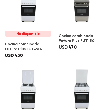
Cocina combinada
Futura Plus FUT-50-
Cocina combinada
C31X Ibiza
USD
470
Futura Plus FUT-50-
C31B Girona
USD
450