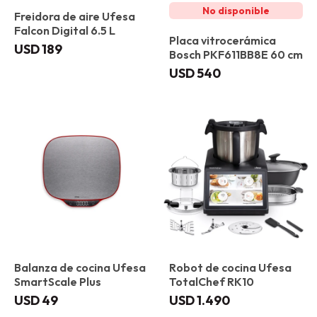
Freidora de aire Ufesa
Falcon Digital 6.5 L
Placa vitrocerámica
USD
189
Bosch PKF611BB8E 60 cm
USD
540
Balanza de cocina Ufesa
Robot de cocina Ufesa
SmartScale Plus
TotalChef RK10
USD
49
USD
1.490