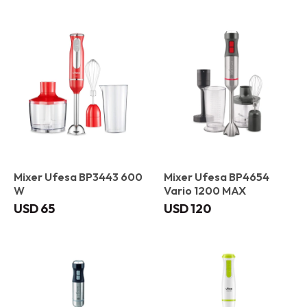
Mixer Ufesa BP3443 600
Mixer Ufesa BP4654
W
Vario 1200 MAX
USD
65
USD
120