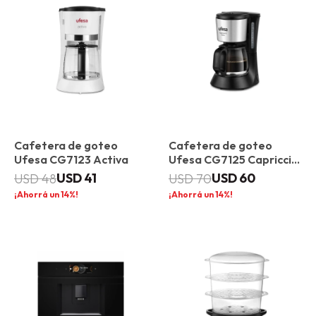
Cafetera de goteo
Cafetera de goteo
Ufesa CG7123 Activa
Ufesa CG7125 Capriccio
12 Delux
USD
41
USD
60
USD
48
USD
70
14
14