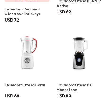
Licuadora Ufesa BS4707
Activa
Licuadora Personal
USD
62
Ufesa BS2450 Onyx
USD
72
Licuadora Ufesa Coral
Licuadora Ufesa Bs
Moonstone
USD
69
USD
89