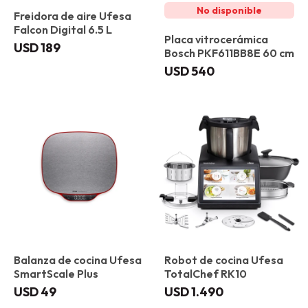
Freidora de aire Ufesa
Falcon Digital 6.5 L
Placa vitrocerámica
USD
189
Bosch PKF611BB8E 60 cm
USD
540
Balanza de cocina Ufesa
Robot de cocina Ufesa
SmartScale Plus
TotalChef RK10
USD
49
USD
1.490