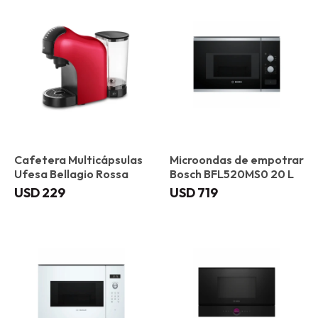
Cafetera Multicápsulas
Microondas de empotrar
Ufesa Bellagio Rossa
Bosch BFL520MS0 20 L
USD
229
USD
719