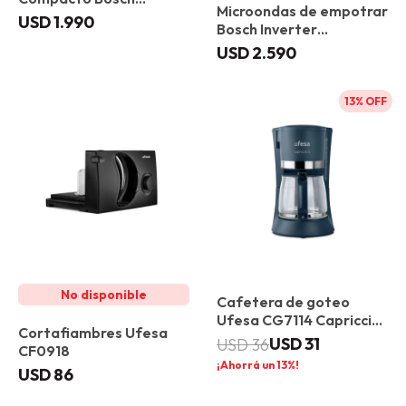
Microondas de empotrar
CBG7341B1
USD
1.990
Bosch Inverter
CEG732XB1 Gourmet
USD
2.590
13
Cafetera de goteo
Ufesa CG7114 Capriccio
Cortafiambres Ufesa
6 Compacta
USD
31
USD
36
CF0918
13
USD
86