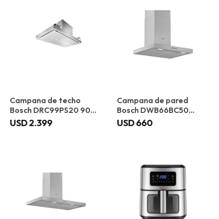
Campana de techo
Campana de pared
Bosch DRC99PS20 90
Bosch DWB66BC50
cm
Plana 60 cm
USD
2.399
USD
660