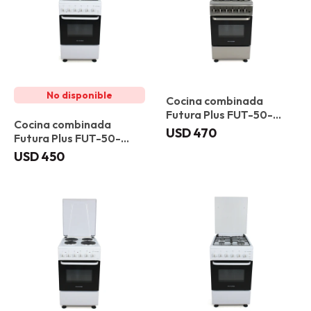
Cocina combinada
Futura Plus FUT-50-
Cocina combinada
C31X Ibiza
USD
470
Futura Plus FUT-50-
C31B Girona
USD
450