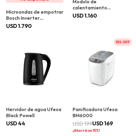
Modulo de
calentamiento
Microondas de empotrar
empotrable Bosch
USD
1.160
Bosch Inverter
BIC7101B1
BFR7221B1 Gourmet
USD
1.790
15
Hervidor de agua Ufesa
Panificadora Ufesa
Black Powell
BM6000
USD
44
USD
169
USD
199
15