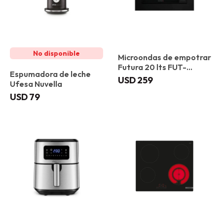
Microondas de empotrar
Futura 20 lts FUT-
Espumadora de leche
MWE20BX
USD
259
Ufesa Nuvella
USD
79