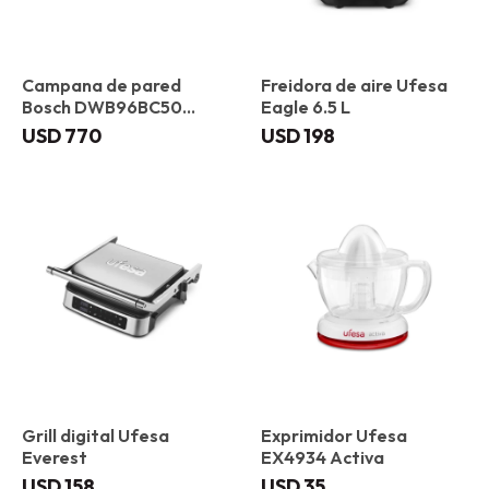
Campana de pared
Freidora de aire Ufesa
Bosch DWB96BC50
Eagle 6.5 L
Plana 90 cm
USD
770
USD
198
Grill digital Ufesa
Exprimidor Ufesa
Everest
EX4934 Activa
USD
158
USD
35