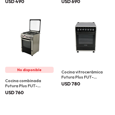
USD
490
USD
690
Cocina vitrocerámica
Futura Plus FUT-
Cocina combinada
60VC4G Vitoria
USD
780
Futura Plus FUT-
60CM4X Barcelona
USD
760