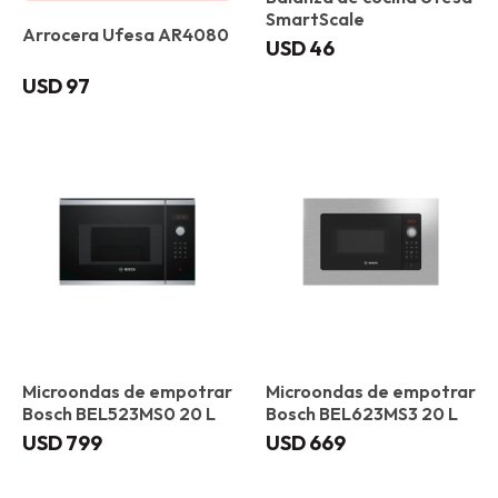
SmartScale
Arrocera Ufesa AR4080
USD
46
USD
97
Microondas de empotrar
Microondas de empotrar
Bosch BEL523MS0 20 L
Bosch BEL623MS3 20 L
USD
799
USD
669