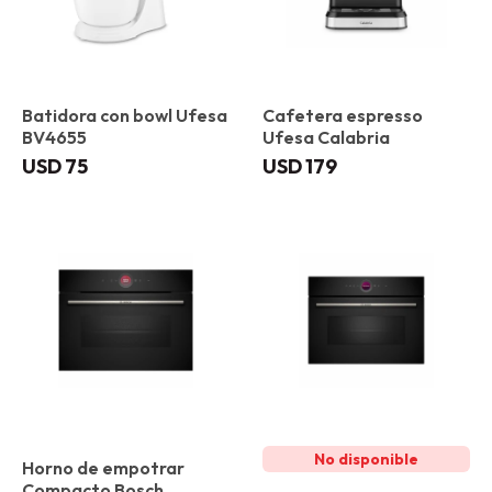
Batidora con bowl Ufesa
Cafetera espresso
BV4655
Ufesa Calabria
USD
75
USD
179
Horno de empotrar
Compacto Bosch