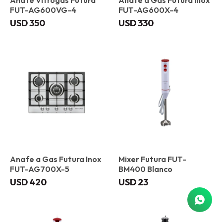
Anafe Vitrogas Futura
Anafe a Gas Futura Inox
FUT-AG600VG-4
FUT-AG600X-4
USD
350
USD
330
Anafe a Gas Futura Inox
Mixer Futura FUT-
FUT-AG700X-5
BM400 Blanco
USD
420
USD
23