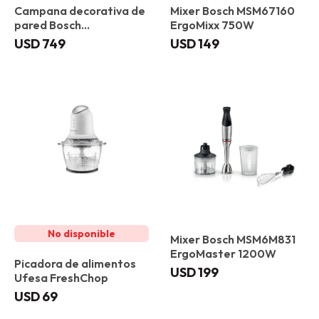
Campana decorativa de
Mixer Bosch MSM67160
pared Bosch
ErgoMixx 750W
DWK85DK60 Negro
USD
749
USD
149
Mixer Bosch MSM6M831
ErgoMaster 1200W
Picadora de alimentos
USD
199
Ufesa FreshChop
USD
69