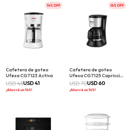
14
14
Cafetera de goteo
Cafetera de goteo
Ufesa CG7123 Activa
Ufesa CG7125 Capriccio
12 Delux
USD
41
USD
60
USD
48
USD
70
14
14