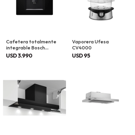
Cafetera totalmente
Vaporera Ufesa
integrable Bosch
CV4000
CTL7181B0
USD
3.990
USD
95