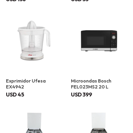
Exprimidor Ufesa
Microondas Bosch
EX4942
FEL023MS2 20 L
USD
45
USD
399