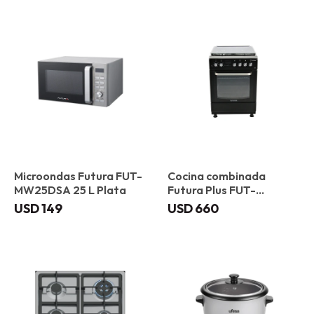
Microondas Futura FUT-
Cocina combinada
MW25DSA 25 L Plata
Futura Plus FUT-
60CM4B Toledo
USD
149
USD
660