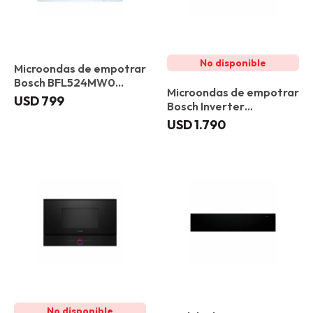
Microondas de empotrar
Bosch BFL524MW0
Microondas de empotrar
Blanco
USD
799
Bosch Inverter
BFL7221B1 Gourmet
USD
1.790