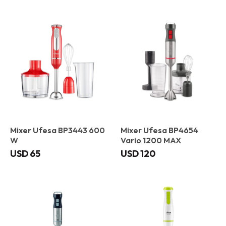
Mixer Ufesa BP3443 600
Mixer Ufesa BP4654
W
Vario 1200 MAX
USD
65
USD
120