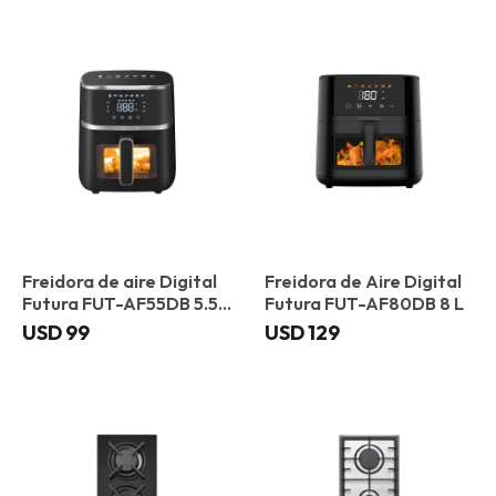
Freidora de aire Digital
Freidora de Aire Digital
Futura FUT-AF55DB 5.5
Futura FUT-AF80DB 8 L
L
USD
99
USD
129