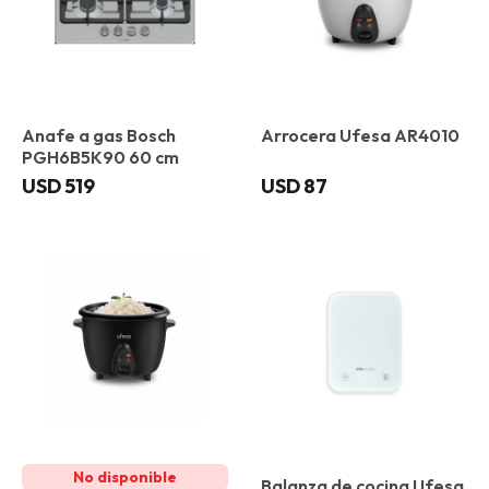
Anafe a gas Bosch
Arrocera Ufesa AR4010
PGH6B5K90 60 cm
USD
519
USD
87
Balanza de cocina Ufesa