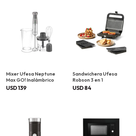
Mixer Ufesa Neptune
Sandwichera Ufesa
Max GO! Inalámbrico
Robson 3 en 1
USD
139
USD
84