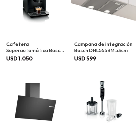
Cafetera
Campana de integración
Superautomática Bosch
Bosch DHL555BM 53cm
TIE20109 VeroCafe
USD
1.050
USD
599