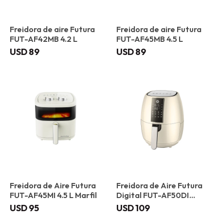
Freidora de aire Futura
Freidora de aire Futura
FUT-AF42MB 4.2 L
FUT-AF45MB 4.5 L
USD
89
USD
89
Freidora de Aire Futura
Freidora de Aire Futura
FUT-AF45MI 4.5 L Marfil
Digital FUT-AF50DI
Marfil
USD
95
USD
109