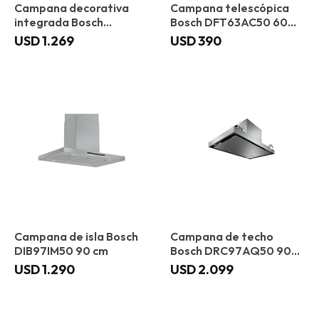
Campana decorativa
Campana telescópica
integrada Bosch
Bosch DFT63AC50 60
DBB97AM60 90 cm
cm
USD
1.269
USD
390
Campana de isla Bosch
Campana de techo
DIB97IM50 90 cm
Bosch DRC97AQ50 90
cm
USD
1.290
USD
2.099