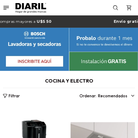

mayores a
U$S 50
Envío gratis
en Mont
COCINA Y ELECTRO
Recomendados