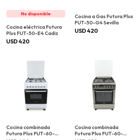
Cocina a Gas Futura Plus
FUT-50-G4 Sevilla
Cocina eléctrica Futura
USD
420
Plus FUT-50-E4 Cadiz
USD
420
Cocina combinada
Cocina combinada
Futura Plus FUT-60-
Futura Plus FUT-60-
CM31B Valencia
CM31X Bilbao