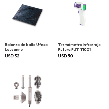
Balanza de baño Ufesa
Termómetro infrarrojo
Lausanne
Futura FUT-TI001
USD
32
USD
50