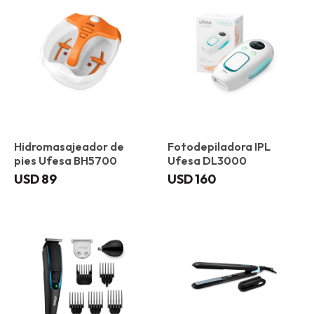
Hidromasajeador de
Fotodepiladora IPL
pies Ufesa BH5700
Ufesa DL3000
USD
89
USD
160