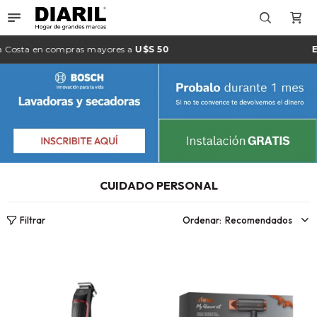

osta
en compras mayores a
U$S 50
Env
CUIDADO PERSONAL
Recomendados