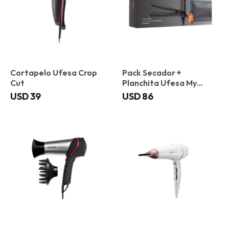
Cortapelo Ufesa Crop
Pack Secador +
Cut
Planchita Ufesa My
glamour set
USD
39
USD
86