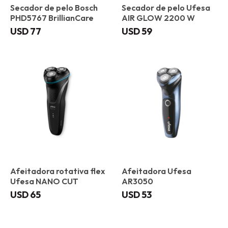
Secador de pelo Bosch
Secador de pelo Ufesa
PHD5767 BrillianCare
AIR GLOW 2200 W
USD
77
USD
59
Afeitadora rotativa flex
Afeitadora Ufesa
Ufesa NANO CUT
AR3050
USD
65
USD
53