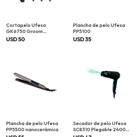
Cortapelo Ufesa
Plancha de pelo Ufesa
GK6750 Groom
PP5100
recargable
USD
50
USD
35
Plancha de pelo Ufesa
Secador de pelo Ufesa
PP5500 nanocerámica
SC8310 Plegable 2400
W