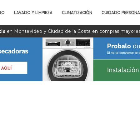
RO
LAVADO Y LIMPIEZA
CLIMATIZACIÓN
CUIDADO PERSONA
tis
en Montevideo y Ciudad de la
Costa
en compras mayore