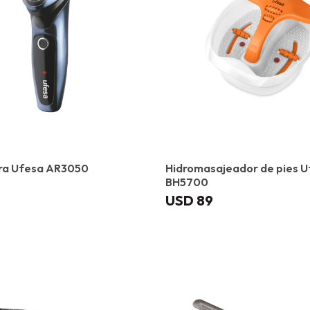
ra Ufesa AR3050
Hidromasajeador de pies U
BH5700
USD
89