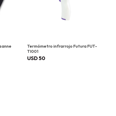
usanne
Termómetro infrarrojo Futura FUT-
TI001
USD
50