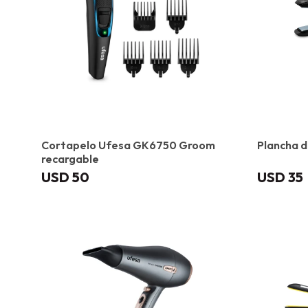
Cortapelo Ufesa GK6750 Groom
Plancha d
recargable
USD
50
USD
35