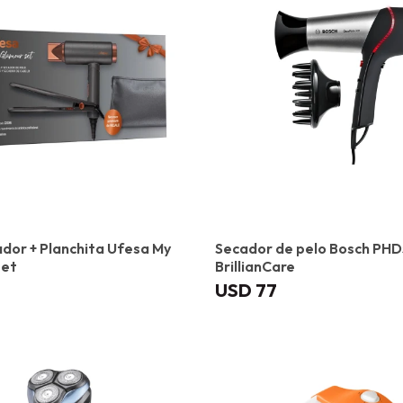
dor + Planchita Ufesa My
Secador de pelo Bosch PH
set
BrillianCare
USD
77