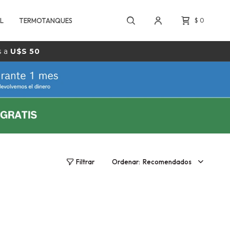
L
TERMOTANQUES
$
0
s a
U$S 50
Recomendados