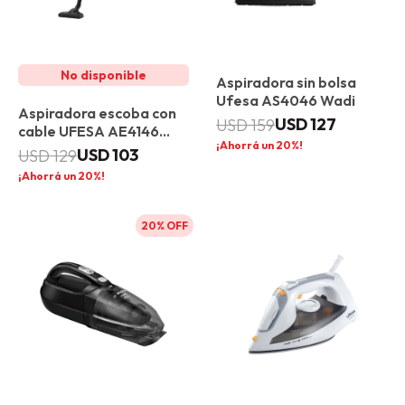
Aspiradora sin bolsa
Ufesa AS4046 Wadi
Aspiradora escoba con
USD
127
USD
159
cable UFESA AE4146
20
Oasis
USD
103
USD
129
20
20