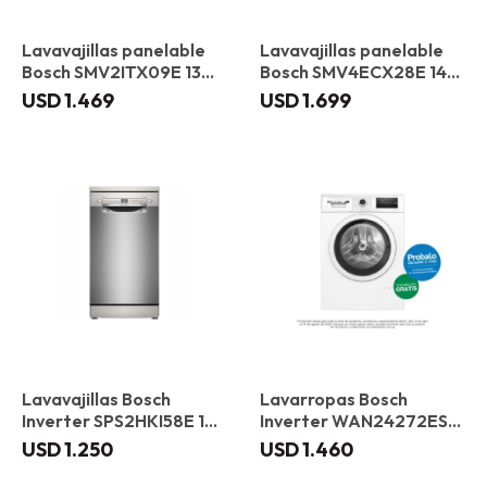
Lavavajillas panelable
Lavavajillas panelable
Bosch SMV2ITX09E 13
Bosch SMV4ECX28E 14
servicios
servicios
USD
1.469
USD
1.699
Lavavajillas Bosch
Lavarropas Bosch
Inverter SPS2HKI58E 10
Inverter WAN24272ES
servicios
Carga frontal 8 kg
USD
1.250
USD
1.460