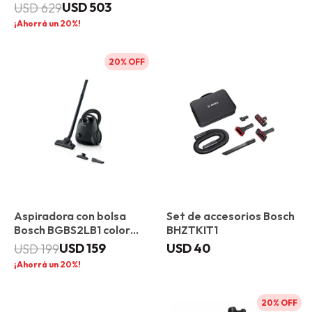
Unlimited 7
USD
503
USD
629
20
20
Aspiradora con bolsa
Set de accesorios Bosch
Bosch BGBS2LB1 color
BHZTKIT1
negro
USD
159
USD
40
USD
199
20
20