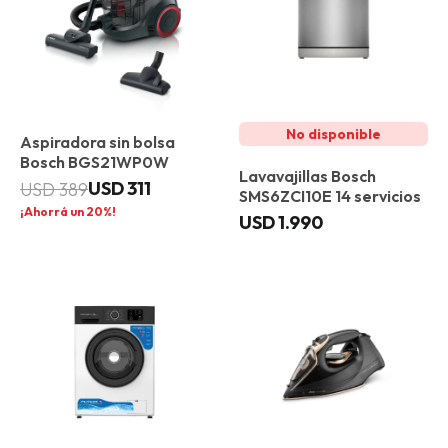
Aspiradora sin bolsa
Bosch BGS21WP0W
Lavavajillas Bosch
USD
311
USD
389
SMS6ZCI10E 14 servicios
20
USD
1.990