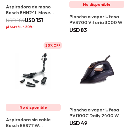
Aspiradora de mano
Bosch BHN24L Move
Plancha a vapor Ufesa
Lithium
USD
151
USD
189
PV3700 Vitoria 3000 W
20
USD
83
20
Plancha a vapor Ufesa
PV1100C Daily 2400 W
Aspiradora sin cable
USD
49
Bosch BBS711W