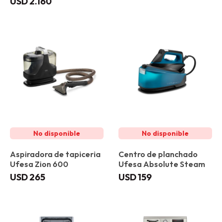
USD
2.160
Aspiradora de tapiceria
Centro de planchado
Ufesa Zion 600
Ufesa Absolute Steam
USD
265
USD
159