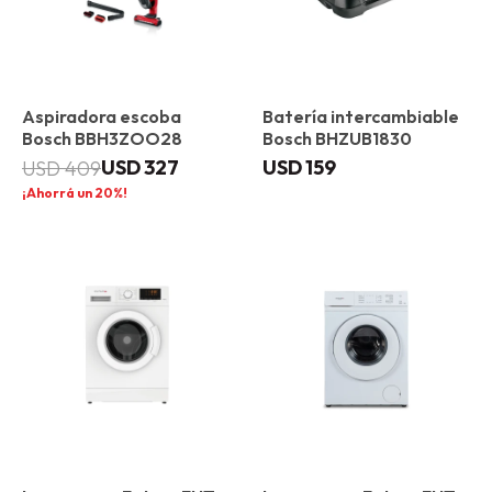
Aspiradora escoba
Batería intercambiable
Bosch BBH3ZOO28
Bosch BHZUB1830
USD
327
USD
159
USD
409
20