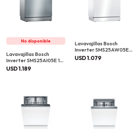
Lavavajillas Bosch
Inverter SMS25AW05E
Lavavajillas Bosch
12 servicios
USD
1.079
Inverter SMS25AI05E 12
servicios
USD
1.189