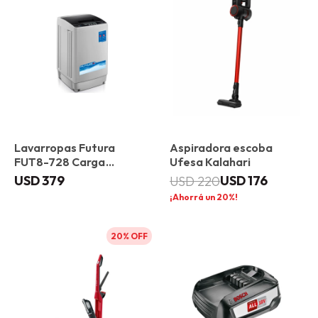
Lavarropas Futura
Aspiradora escoba
FUT8-728 Carga
Ufesa Kalahari
superior 8 kg
USD
379
USD
176
USD
220
20
20