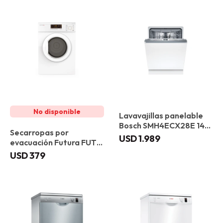
Lavavajillas panelable
Bosch SMH4ECX28E 14
Secarropas por
Servicios Puerta
USD
1.989
evacuación Futura FUT-
deslizante
SF70EV 7 kg
USD
379