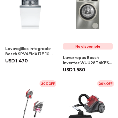
Lavavajillas integrable
Bosch SPV4EMX17E 10
Lavarropas Bosch
servicios
USD
1.470
Inverter WUU28T6KES 9
kg Acero Inox
USD
1.580
20
20