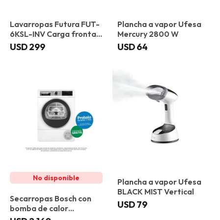
Lavarropas Futura FUT-
Plancha a vapor Ufesa
6KSL-INV Carga frontal
Mercury 2800 W
6 kg
USD
299
USD
64
Plancha a vapor Ufesa
BLACK MIST Vertical
Secarropas Bosch con
USD
79
bomba de calor
WQG245D1ES 9 kg