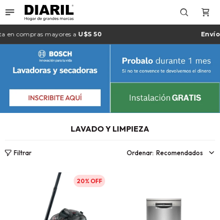

 compras mayores a
U$S 50
Envío gra
LAVADO Y LIMPIEZA
Recomendados
20