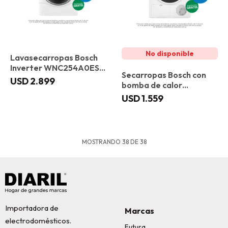
Lavasecarropas Bosch
Inverter WNC254A0ES
Secarropas Bosch con
10,5/6kg
USD
2.899
bomba de calor
WTR83200ES 8 kg
USD
1.559
MOSTRANDO
38
DE
38
Importadora de
Marcas
electrodomésticos.
Futura