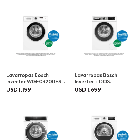
Lavarropas Bosch
Lavarropas Bosch
Inverter WGE03200ES 8
Inverter i-DOS
kg
WGG244F1ES 9 kg
USD
1.199
USD
1.699