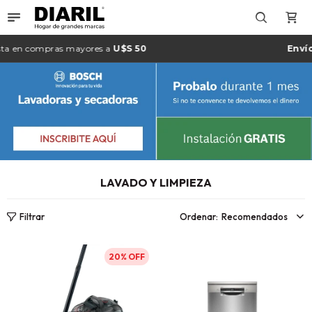

n compras mayores a
U$S 50
Envío gra
LAVADO Y LIMPIEZA
Recomendados
20