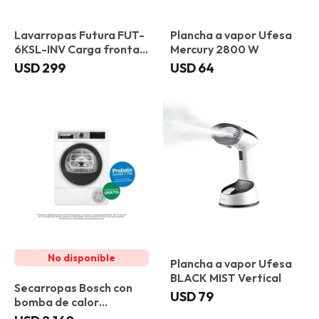
Lavarropas Futura FUT-
Plancha a vapor Ufesa
6KSL-INV Carga frontal
Mercury 2800 W
6 kg
USD
299
USD
64
Plancha a vapor Ufesa
BLACK MIST Vertical
Secarropas Bosch con
USD
79
bomba de calor
WQG245D1ES 9 kg