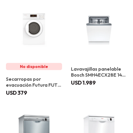
Lavavajillas panelable
Bosch SMH4ECX28E 14
Secarropas por
Servicios Puerta
USD
1.989
evacuación Futura FUT-
deslizante
SF70EV 7 kg
USD
379