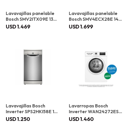
Lavavajillas panelable
Lavavajillas panelable
Bosch SMV2ITX09E 13
Bosch SMV4ECX28E 14
servicios
servicios
USD
1.469
USD
1.699
Lavavajillas Bosch
Lavarropas Bosch
Inverter SPS2HKI58E 10
Inverter WAN24272ES
servicios
Carga frontal 8 kg
USD
1.250
USD
1.460