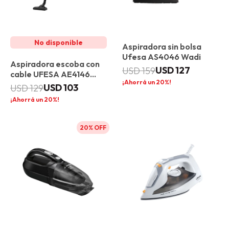
Aspiradora sin bolsa
Ufesa AS4046 Wadi
Aspiradora escoba con
USD
127
USD
159
cable UFESA AE4146
20
Oasis
USD
103
USD
129
20
20