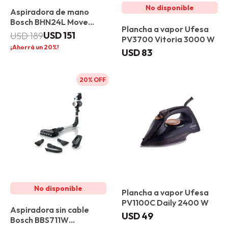
Aspiradora de mano
Bosch BHN24L Move
Plancha a vapor Ufesa
Lithium
USD
151
USD
189
PV3700 Vitoria 3000 W
20
USD
83
20
Plancha a vapor Ufesa
PV1100C Daily 2400 W
Aspiradora sin cable
USD
49
Bosch BBS711W