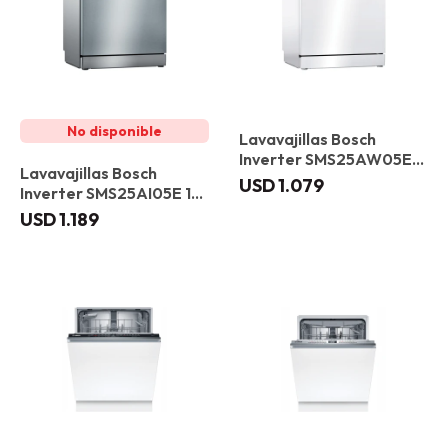
Lavavajillas Bosch
Inverter SMS25AW05E
Lavavajillas Bosch
12 servicios
USD
1.079
Inverter SMS25AI05E 12
servicios
USD
1.189