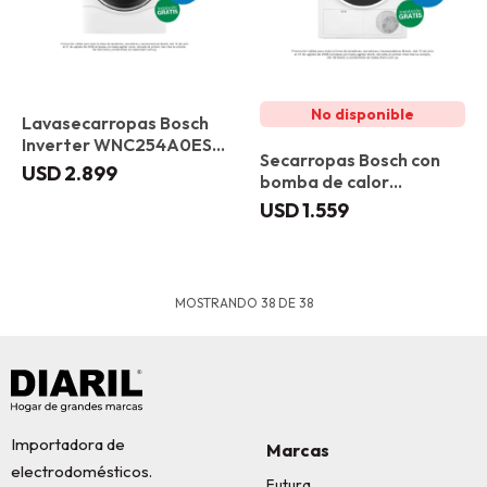
Lavasecarropas Bosch
Inverter WNC254A0ES
Secarropas Bosch con
10,5/6kg
USD
2.899
bomba de calor
WTR83200ES 8 kg
USD
1.559
MOSTRANDO
38
DE
38
Importadora de
Marcas
electrodomésticos.
Futura