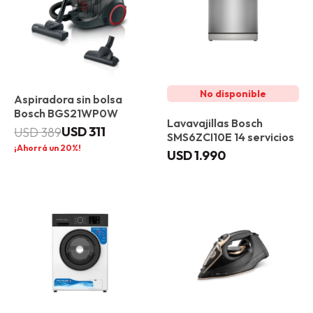
Aspiradora sin bolsa
Bosch BGS21WP0W
Lavavajillas Bosch
USD
311
USD
389
SMS6ZCI10E 14 servicios
20
USD
1.990