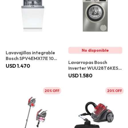
Lavavajillas integrable
Bosch SPV4EMX17E 10
Lavarropas Bosch
servicios
USD
1.470
Inverter WUU28T6KES 9
kg Acero Inox
USD
1.580
20
20