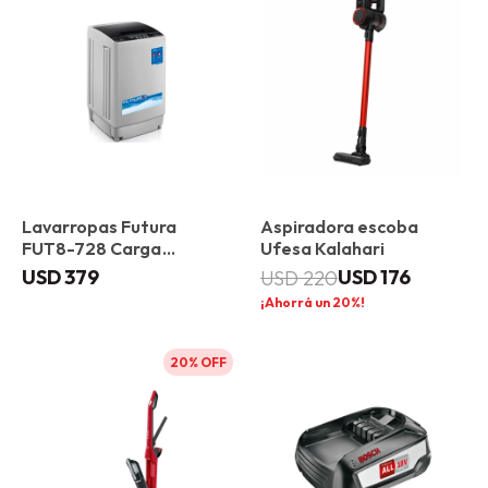
Lavarropas Futura
Aspiradora escoba
FUT8-728 Carga
Ufesa Kalahari
superior 8 kg
USD
379
USD
176
USD
220
20
20