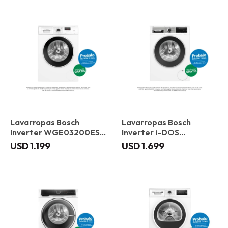
Lavarropas Bosch
Lavarropas Bosch
Inverter WGE03200ES 8
Inverter i-DOS
kg
WGG244F1ES 9 kg
USD
1.199
USD
1.699