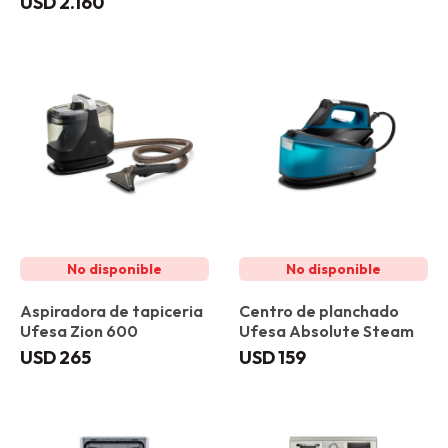
USD
2.160
Aspiradora de tapiceria
Centro de planchado
Ufesa Zion 600
Ufesa Absolute Steam
USD
265
USD
159