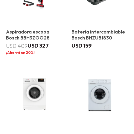
Aspiradora escoba
Batería intercambiable
Bosch BBH3ZOO28
Bosch BHZUB1830
USD
327
USD
159
USD
409
20