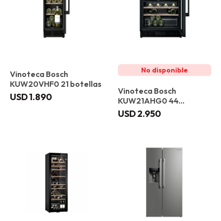
Vinoteca Bosch
KUW20VHF0 21 botellas
Vinoteca Bosch
USD
1.890
KUW21AHG0 44
botellas
USD
2.950