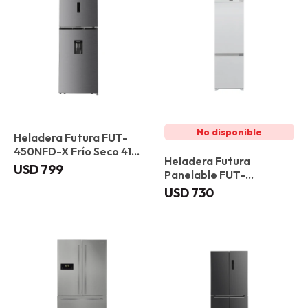
Heladera Futura FUT-
450NFD-X Frío Seco 417
Heladera Futura
L
USD
799
Panelable FUT-
RCP243NF Frio Seco 243
USD
730
L