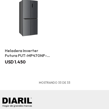
Heladera Inverter
Futura FUT-MP470NF-
XIN 472 L
USD
1.450
MOSTRANDO
33
DE
33