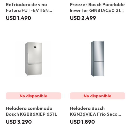
Enfriadora de vino
Freezer Bosch Panelable
Futura FUT-EV116N
Inverter GIN81ACE0 212
Vidrio Negro
L
USD
1.490
USD
2.499
Heladera combinada
Heladera Bosch
Bosch KGB86XIEP 631 L
KGN36VIEA Frio Seco
326 L
USD
3.290
USD
1.890