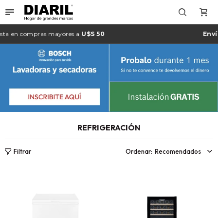

en compras mayores a
U$S 50
Envío g
REFRIGERACIÓN
Recomendados