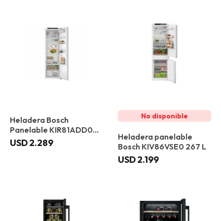
Heladera Bosch
Panelable KIR81ADD0
Heladera panelable
310 L
USD
2.289
Bosch KIV86VSE0 267 L
USD
2.199