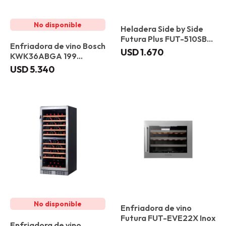
Heladera Side by Side
Futura Plus FUT-510SBS
Enfriadora de vino Bosch
489 L
USD
1.670
KWK36ABGA 199
botellas
USD
5.340
Enfriadora de vino
Futura FUT-EVE22X Inox
Enfriadora de vino