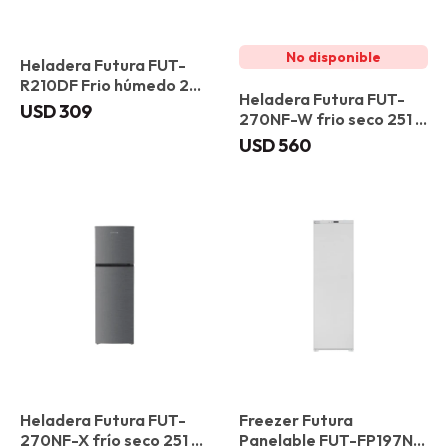
Heladera Futura FUT-
R210DF Frio húmedo 205
Heladera Futura FUT-
L
USD
309
270NF-W frio seco 251 L
Blanca
USD
560
Heladera Futura FUT-
Freezer Futura
270NF-X frío seco 251 L
Panelable FUT-FP197NF