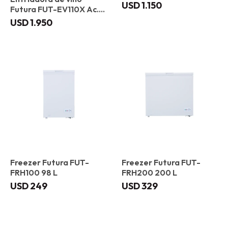
USD
1.150
Futura FUT-EV110X Ac.
Inox
USD
1.950
Freezer Futura FUT-
Freezer Futura FUT-
FRH100 98 L
FRH200 200 L
USD
249
USD
329