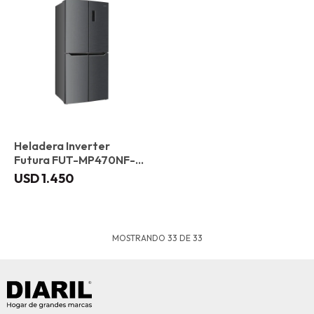
Heladera Inverter
Futura FUT-MP470NF-
XIN 472 L
USD
1.450
MOSTRANDO
33
DE
33