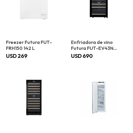
Freezer Futura FUT-
Enfriadora de vino
FRH150 142 L
Futura FUT-EV43N
Vidrio Negro
USD
269
USD
690