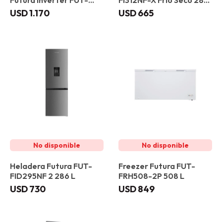
Futura Inverter FUT-
FI312NF-X Frío Seco 286
560SBS-IN 521 L
L
USD
1.170
USD
665
Heladera Futura FUT-
Freezer Futura FUT-
FID295NF 2 286 L
FRH508-2P 508 L
USD
730
USD
849