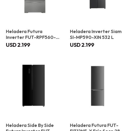
Heladera Futura
Heladera Inverter Siam
Inverter FUT-RPF560-X
SI-MP590-XIN 532 L
519 L
USD
2.199
USD
2.199
Heladera Side By Side
Heladera Futura FUT-