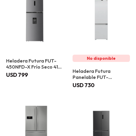
Heladera Futura FUT-
450NFD-X Frío Seco 417
Heladera Futura
L
USD
799
Panelable FUT-
RCP243NF Frio Seco 243
USD
730
L