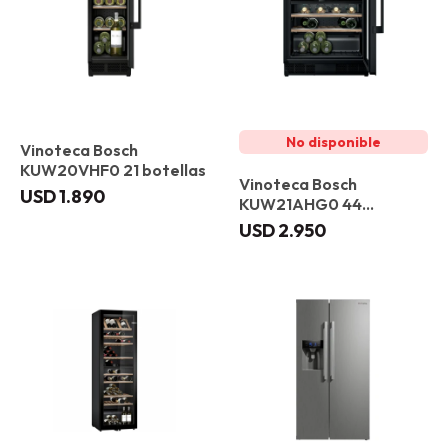
Vinoteca Bosch
KUW20VHF0 21 botellas
Vinoteca Bosch
USD
1.890
KUW21AHG0 44
botellas
USD
2.950