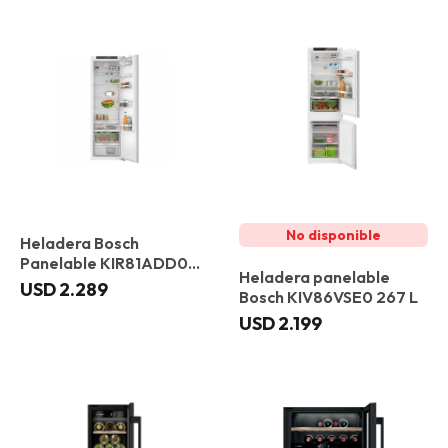
Heladera Bosch
Panelable KIR81ADD0
Heladera panelable
310 L
USD
2.289
Bosch KIV86VSE0 267 L
USD
2.199