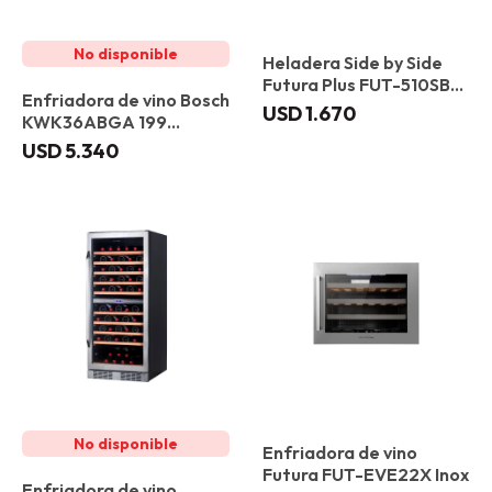
Heladera Side by Side
Futura Plus FUT-510SBS
Enfriadora de vino Bosch
489 L
USD
1.670
KWK36ABGA 199
botellas
USD
5.340
Enfriadora de vino
Futura FUT-EVE22X Inox
Enfriadora de vino