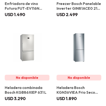
Enfriadora de vino
Freezer Bosch Panelable
Futura FUT-EV116N
Inverter GIN81ACE0 212
Vidrio Negro
L
USD
1.490
USD
2.499
Heladera combinada
Heladera Bosch
Bosch KGB86XIEP 631 L
KGN36VIEA Frio Seco
326 L
USD
3.290
USD
1.890