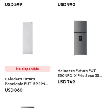
Inox
197 L
USD
599
USD
990
Heladera Futura FUT-
350NFD-X Frio Seco 354
Heladera Futura
L
USD
749
Panelable FUT-RP294NF
Frio Seco 300 L
USD
860