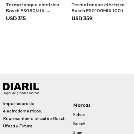
Termotanque eléctrico
Termotanque eléctrico
Bosch ES080M1X-
Bosch ES0100MIX 100 L
KNWVB 80 L
USD
315
USD
359
Importadora de
Marcas
electrodomésticos.
Futura
Representante oficial de Bosch,
Bosch
Ufesa y Futura.
Siam