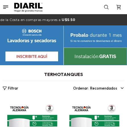

e la
Costa
en compras mayores a
U$S 50
TERMOTANQUES
Recomendados