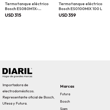
Termotanque eléctrico
Termotanque eléctrico
Bosch ES080M1X-
Bosch ES0100MIX 100 L
KNWVB 80 L
USD
315
USD
359
Importadora de
Marcas
electrodomésticos.
Futura
Representante oficial de Bosch,
Bosch
Ufesa y Futura.
Siam