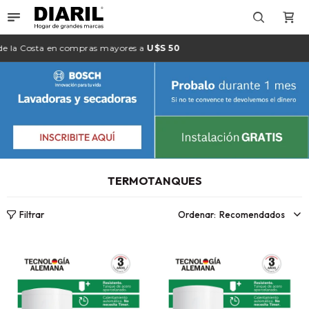

e la
Costa
en compras mayores a
U$S 50
TERMOTANQUES
Recomendados