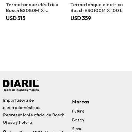
Termotanque eléctrico
Termotanque eléctrico
Bosch ES080M1X-
Bosch ES0100MIX 100 L
KNWVB 80 L
USD
315
USD
359
Importadora de
Marcas
electrodomésticos.
Futura
Representante oficial de Bosch,
Bosch
Ufesa y Futura.
Siam