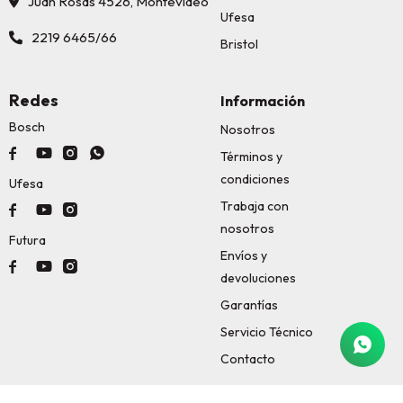
Juan Rosas 4526, Montevideo
Ufesa
2219 6465/66
Bristol
Redes
Información
Bosch
Nosotros




Términos y
condiciones
Ufesa
Trabaja con



nosotros
Futura
Envíos y



devoluciones
Garantías
Servicio Técnico
Contacto