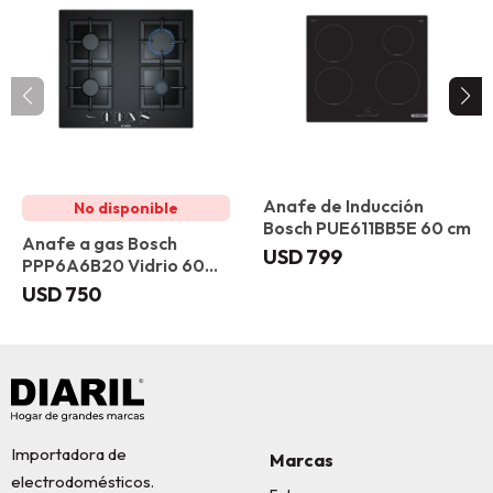
Anafe de Inducción
Bosch PUE611BB5E 60 cm
Anafe a gas Bosch
USD
799
PPP6A6B20 Vidrio 60
cm
USD
750
Importadora de
Marcas
electrodomésticos.