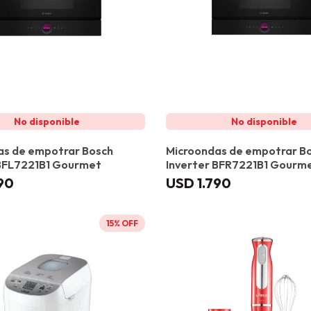
as de empotrar Bosch
Microondas de empotrar B
 BFL7221B1 Gourmet
Inverter BFR7221B1 Gourm
90
USD
1.790
15