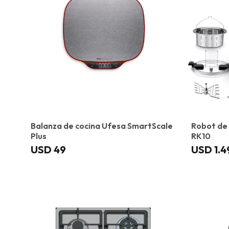
Balanza de cocina Ufesa SmartScale
Robot de 
Plus
RK10
USD
49
USD
1.