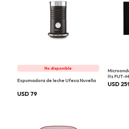
Microond
lts FUT
Espumadora de leche Ufesa Nuvella
USD
25
USD
79