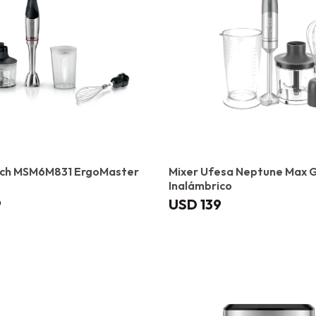
sch MSM6M831 ErgoMaster
Mixer Ufesa Neptune Max 
Inalámbrico
9
USD
139