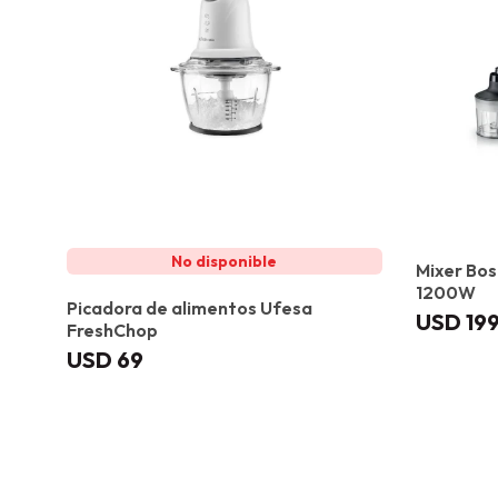
Mixer Bo
1200W
Picadora de alimentos Ufesa
USD
19
FreshChop
USD
69