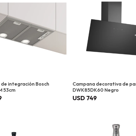
de integración Bosch
Campana decorativa de pa
M 53cm
DWK85DK60 Negro
9
USD
749