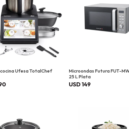
cocina Ufesa TotalChef
Microondas Futura FUT-
25 L Plata
490
USD
149