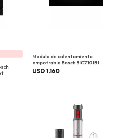
Modulo de calentamiento
empotrable Bosch BIC7101B1
osch
USD
1.160
et