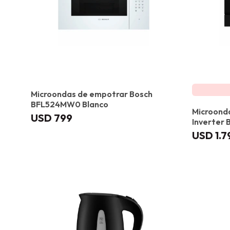
Microondas de empotrar Bosch
BFL524MW0 Blanco
Microond
USD
799
Inverter
USD
1.7