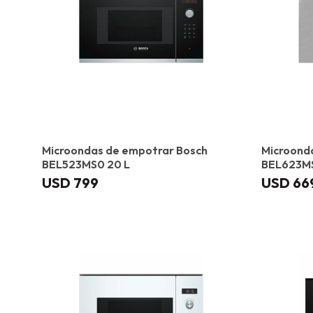
Microondas de empotrar Bosch
Microond
BEL523MS0 20 L
BEL623MS
USD
799
USD
66