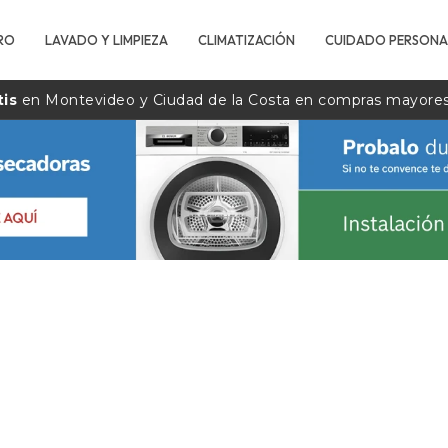
RO
LAVADO Y LIMPIEZA
CLIMATIZACIÓN
CUIDADO PERSONA
tis
en Montevideo y Ciudad de la
Costa
en compras mayore