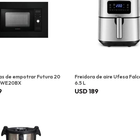
as de empotrar Futura 20
Freidora de aire Ufesa Falc
-MWE20BX
6.5 L
9
USD
189