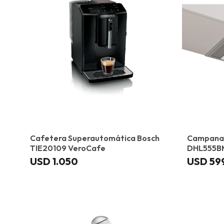
Cafetera Superautomática Bosch
Campana 
TIE20109 VeroCafe
DHL555B
USD
1.050
USD
59