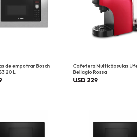
as de empotrar Bosch
Cafetera Multicápsulas Uf
3 20 L
Bellagio Rossa
9
USD
229