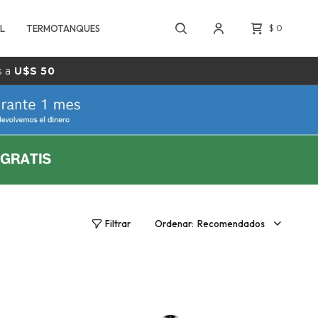
L
TERMOTANQUES
$
0
s a
U$S 50
Recomendados