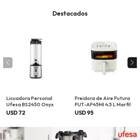
Destacados
Licuadora Personal
Freidora de Aire Futura
Ufesa BS2450 Onyx
FUT-AF45MI 4.5 L Marfil
USD
72
USD
95