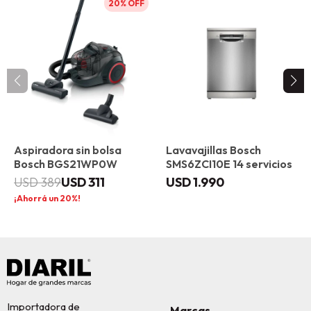
20
Aspiradora sin bolsa
Lavavajillas Bosch
Bosch BGS21WP0W
SMS6ZCI10E 14 servicios
USD
311
USD
1.990
USD
389
20
Importadora de
Marcas