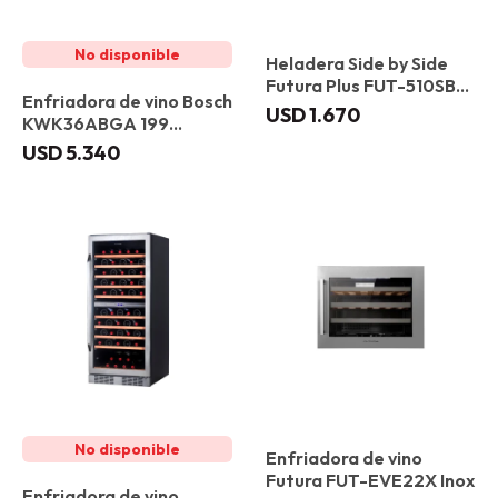
Heladera Side by Side
Futura Plus FUT-510SBS
Enfriadora de vino Bosch
489 L
USD
1.670
KWK36ABGA 199
botellas
USD
5.340
Enfriadora de vino
Futura FUT-EVE22X Inox
Enfriadora de vino