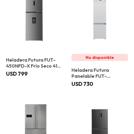
Heladera Futura FUT-
450NFD-X Frío Seco 417
Heladera Futura
L
USD
799
Panelable FUT-
RCP243NF Frio Seco 243
USD
730
L