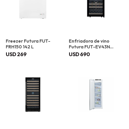
Freezer Futura FUT-
Enfriadora de vino
FRH150 142 L
Futura FUT-EV43N
Vidrio Negro
USD
269
USD
690