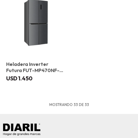
Heladera Inverter
Futura FUT-MP470NF-
XIN 472 L
USD
1.450
MOSTRANDO
33
DE
33