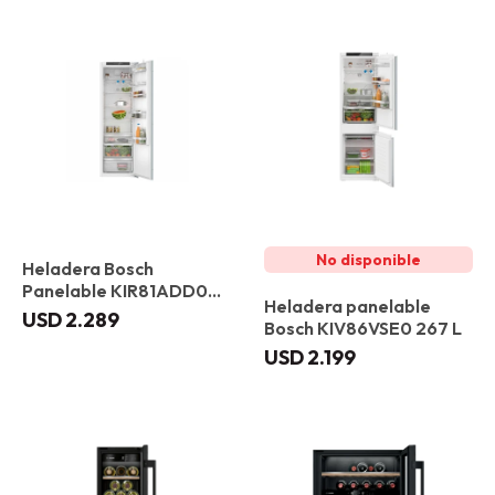
Heladera Bosch
Panelable KIR81ADD0
Heladera panelable
310 L
USD
2.289
Bosch KIV86VSE0 267 L
USD
2.199