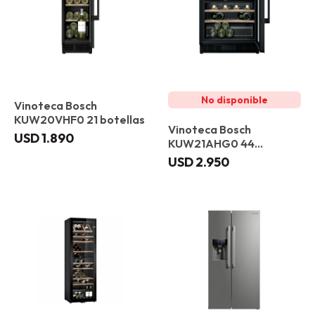
Vinoteca Bosch
KUW20VHF0 21 botellas
Vinoteca Bosch
USD
1.890
KUW21AHG0 44
botellas
USD
2.950