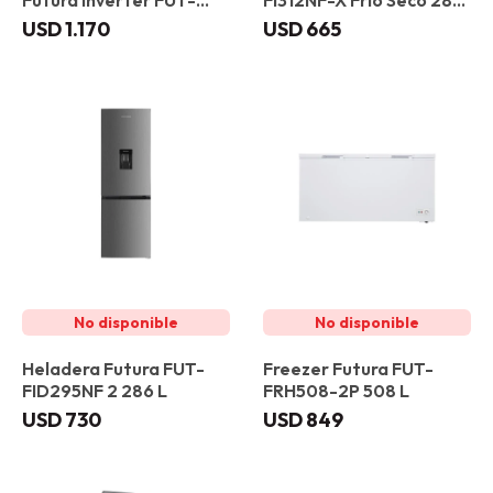
Futura Inverter FUT-
FI312NF-X Frío Seco 286
560SBS-IN 521 L
L
USD
1.170
USD
665
Heladera Futura FUT-
Freezer Futura FUT-
FID295NF 2 286 L
FRH508-2P 508 L
USD
730
USD
849