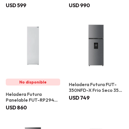
Inox
197 L
USD
599
USD
990
Heladera Futura FUT-
350NFD-X Frio Seco 354
Heladera Futura
L
USD
749
Panelable FUT-RP294NF
Frio Seco 300 L
USD
860