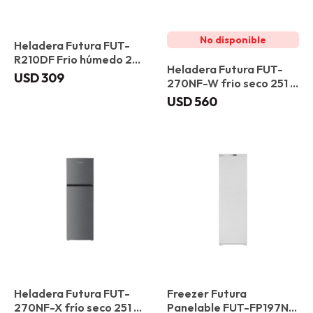
Heladera Futura FUT-
R210DF Frio húmedo 205
Heladera Futura FUT-
L
USD
309
270NF-W frio seco 251 L
Blanca
USD
560
Heladera Futura FUT-
Freezer Futura
270NF-X frío seco 251 L
Panelable FUT-FP197NF