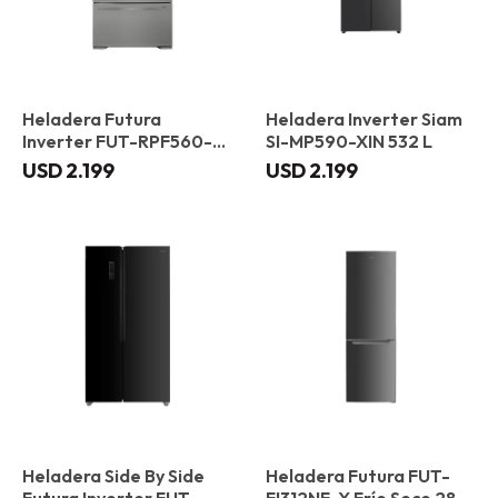
Heladera Futura
Heladera Inverter Siam
Inverter FUT-RPF560-X
SI-MP590-XIN 532 L
519 L
USD
2.199
USD
2.199
Heladera Side By Side
Heladera Futura FUT-