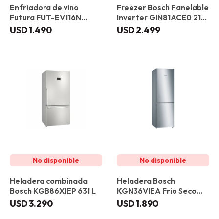
Enfriadora de vino
Freezer Bosch Panelable
Futura FUT-EV116N
Inverter GIN81ACE0 212
Vidrio Negro
L
USD
1.490
USD
2.499
Heladera combinada
Heladera Bosch
Bosch KGB86XIEP 631 L
KGN36VIEA Frio Seco
326 L
USD
3.290
USD
1.890