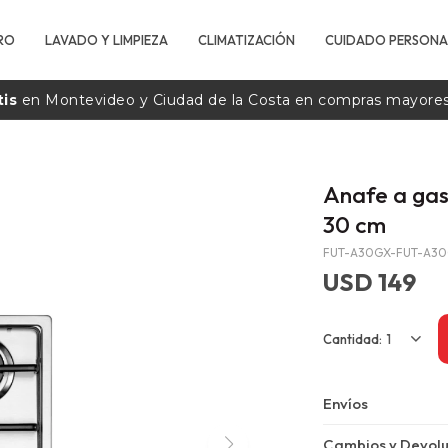
RO
LAVADO Y LIMPIEZA
CLIMATIZACIÓN
CUIDADO PERSONA
tis
en Montevideo y Ciudad de la
Costa
en compras mayore
Anafe a gas
30 cm
FUT-A30GX-FUT-A3
USD
149
1
Envíos
Cambios y Devolu