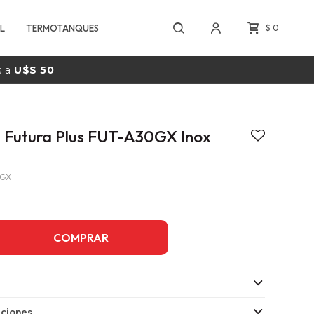
L
TERMOTANQUES
$
0
s a
U$S 50
 Futura Plus FUT-A30GX Inox
0GX
COMPRAR
ciones