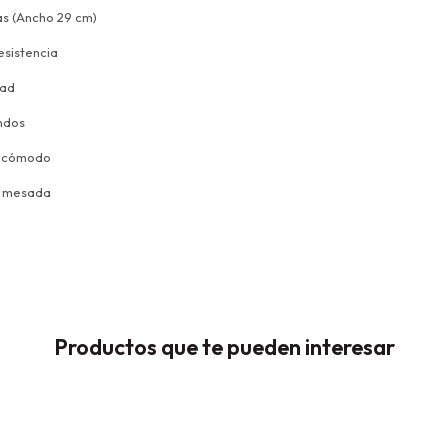
as (Ancho 29 cm)
esistencia
dad
ndos
o cómodo
la mesada
Productos que te pueden interesar