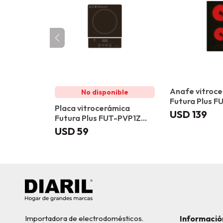
Anafe vitroc
Futura Plus 
Placa vitrocerámica
USD
139
Futura Plus FUT-PVP1Z
portátil
USD
59
Importadora de electrodomésticos.
Informació