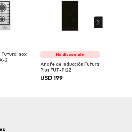
 Futura Inox
Anafe vit
X-2
Futura Pl
Anafe de inducción Futura
USD
219
Plus FUT-PI2Z
USD
199
es