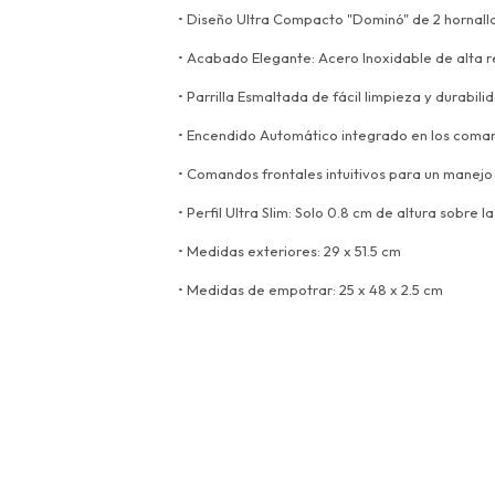
• Diseño Ultra Compacto "Dominó" de 2 hornall
• Acabado Elegante: Acero Inoxidable de alta r
• Parrilla Esmaltada de fácil limpieza y durabili
• Encendido Automático integrado en los coma
• Comandos frontales intuitivos para un manej
• Perfil Ultra Slim: Solo 0.8 cm de altura sobre 
• Medidas exteriores: 29 x 51.5 cm
• Medidas de empotrar: 25 x 48 x 2.5 cm