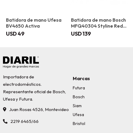
Batidora de mano Ufesa
Batidora de mano Bosch
BV4650 Activa
MFQ40304 Styline Red
Diamond
USD
49
USD
139
Importadora de
Marcas
electrodomésticos.
Futura
Representante oficial de Bosch,
Bosch
Ufesa y Futura.
Siam
Juan Rosas 4526, Montevideo
Ufesa
2219 6465/66
Bristol