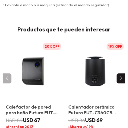
• Lavable a mano o a máquina (retirando el mando regulador)
Productos que te pueden interesar
20
19
Calefactor de pared
Calentador cerámico
para baño Futura FUT-
Futura FUT-C360CR
CP200
360°
USD
67
USD
69
USD
84
USD
86
20
19