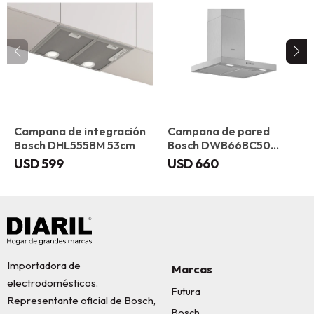
Campana de integración
Campana de pared
Bosch DHL555BM 53cm
Bosch DWB66BC50
Plana 60 cm
USD
599
USD
660
Importadora de
Marcas
electrodomésticos.
Futura
Representante oficial de Bosch,
Bosch