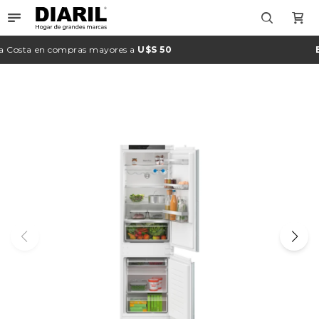

Costa
en compras mayores a
U$S 50
En