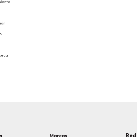
miento
ión
o
 seca
Red
n
Marcas