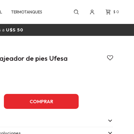
L
TERMOTANQUES
$
0
s a
U$S 50
jeador de pies Ufesa
COMPRAR
oluciones