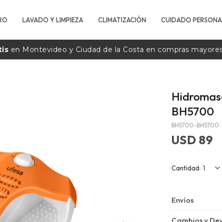
RO
LAVADO Y LIMPIEZA
CLIMATIZACIÓN
CUIDADO PERSONA
tis
en Montevideo y Ciudad de la
Costa
en compras mayore
Hidromasa
BH5700
BH5700-BH5700
USD
89
1
Envíos
Cambios y Dev