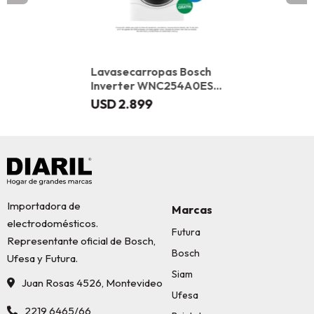
Lavasecarropas Bosch
Inverter WNC254A0ES
10,5/6kg
USD
2.899
Importadora de
Marcas
electrodomésticos.
Futura
Representante oficial de Bosch,
Bosch
Ufesa y Futura.
Siam
Juan Rosas 4526, Montevideo
Ufesa
2219 6465/66