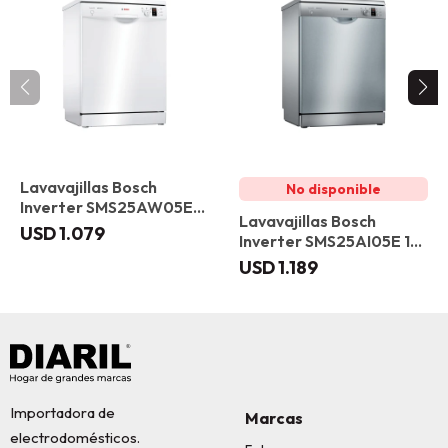
Lavavajillas Bosch
Inverter SMS25AW05E
Lavavajillas Bosch
12 servicios
USD
1.079
Inverter SMS25AI05E 12
servicios
USD
1.189
Importadora de
Marcas
electrodomésticos.