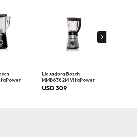
osch
Licuadora Bosch
Licuadora
itaPower
MMB6382M VitaPower
MMBH6P6B
USD
309
USD
49