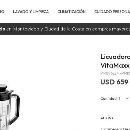
RO
LAVADO Y LIMPIEZA
CLIMATIZACIÓN
CUIDADO PERSONA
tis
en Montevideo y Ciudad de la
Costa
en compras mayore
Licuado
VitaMaxx
MMBV622M-MMB
USD
659
1
Envíos
Cambios y Dev