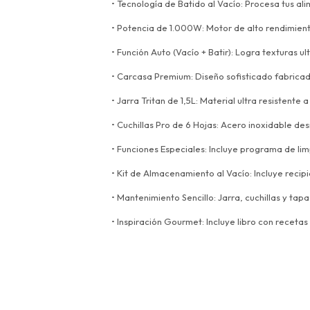
• Tecnología de Batido al Vacío: Procesa tus al
• Potencia de 1.000W: Motor de alto rendimien
• Función Auto (Vacío + Batir): Logra texturas 
• Carcasa Premium: Diseño sofisticado fabricad
• Jarra Tritan de 1,5L: Material ultra resistente 
• Cuchillas Pro de 6 Hojas: Acero inoxidable de
• Funciones Especiales: Incluye programa de lim
• Kit de Almacenamiento al Vacío: Incluye recip
• Mantenimiento Sencillo: Jarra, cuchillas y tap
• Inspiración Gourmet: Incluye libro con recetas