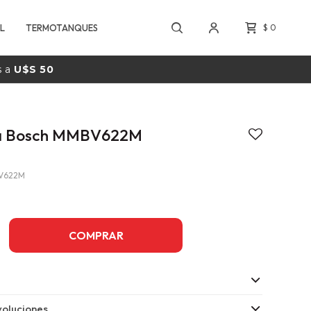
L
TERMOTANQUES
$
0
s a
U$S 50
ra Bosch MMBV622M
V622M
COMPRAR
oluciones