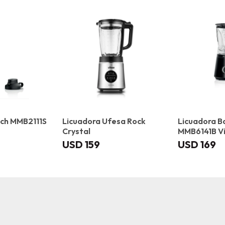
sch MMB2111S
Licuadora Ufesa Rock
Licuadora B
Crystal
MMB6141B V
USD
159
USD
169