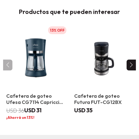
Productos que te pueden interesar
13
Cafetera de goteo
Cafetera de goteo
Ufesa CG7114 Capriccio
Futura FUT-CG12BX
6 Compacta
USD
31
USD
35
USD
36
13