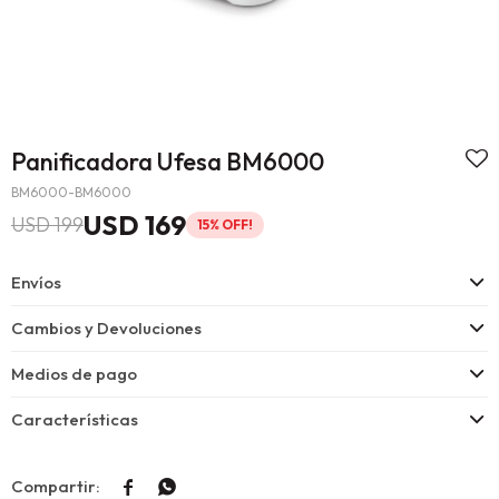
Panificadora Ufesa BM6000
BM6000-BM6000
USD
169
USD
199
15
Envíos
Cambios y Devoluciones
Medios de pago
Características

