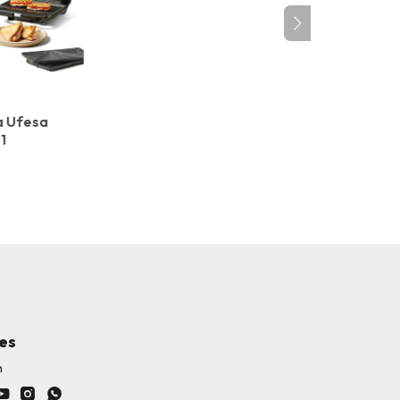
a Ufesa
1
es
h


