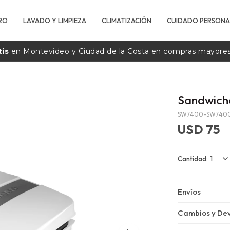
RO
LAVADO Y LIMPIEZA
CLIMATIZACIÓN
CUIDADO PERSONA
tis
en Montevideo y Ciudad de la
Costa
en compras mayore
Sandwich
SW7400-SW740
USD
75
1
Envíos
Cambios y Dev