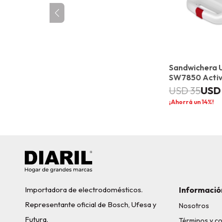
Sandwichera 
SW7850 Acti
USD
USD
35
14
Importadora de electrodomésticos.
Informació
Representante oficial de Bosch, Ufesa y
Nosotros
Futura.
Términos y c