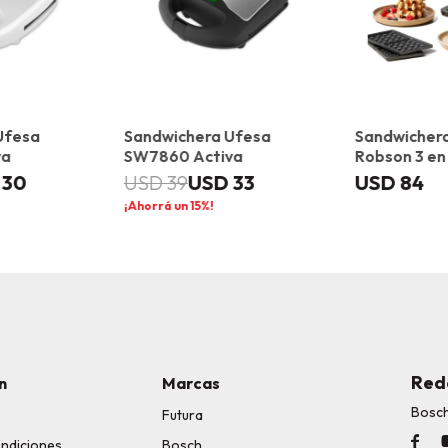
Ufesa
Sandwichera Ufesa
Sandwicher
va
SW7860 Activa
Robson 3 en 
30
USD
33
USD
84
USD
39
15
Red
n
Marcas
Bosc
Futura

ondiciones
Bosch