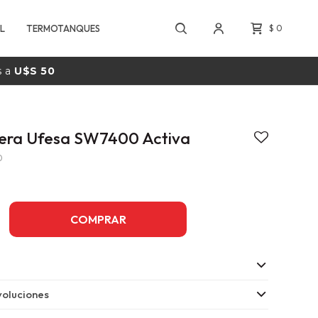
L
TERMOTANQUES
$
0
s a
U$S 50
era Ufesa SW7400 Activa
0
COMPRAR
oluciones