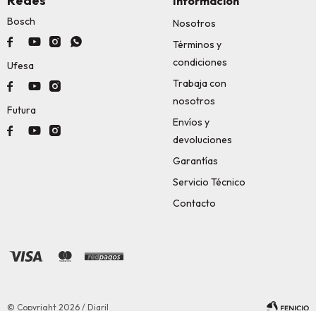
Redes
Información
Bosch
Nosotros




Términos y
condiciones
Ufesa
Trabaja con



nosotros
Futura
Envíos y



devoluciones
Garantías
Servicio Técnico
Contacto
© Copyright 2026 / Diaril