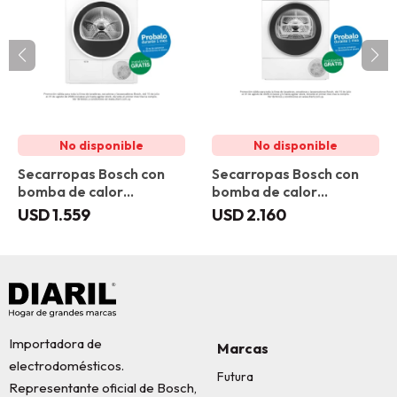
Secarropas Bosch con
Secarropas Bosch con
bomba de calor
bomba de calor
WTR83200ES 8 kg
WQG245D1ES 9 kg
USD
1.559
USD
2.160
Importadora de
Marcas
electrodomésticos.
Futura
Representante oficial de Bosch,