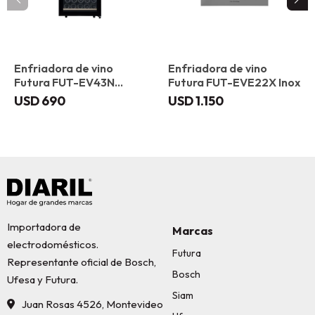
Enfriadora de vino
Enfriadora de vino
Futura FUT-EV43N
Futura FUT-EVE22X Inox
Vidrio Negro
USD
690
USD
1.150
Importadora de
Marcas
electrodomésticos.
Futura
Representante oficial de Bosch,
Bosch
Ufesa y Futura.
Siam
Juan Rosas 4526, Montevideo