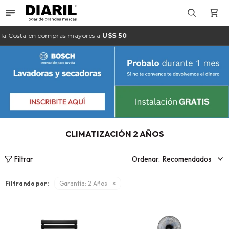

la
Costa
en compras mayores a
U$S 50
CLIMATIZACIÓN 2 AÑOS
Recomendados
Filtrando por:
Garantía:
2 Años