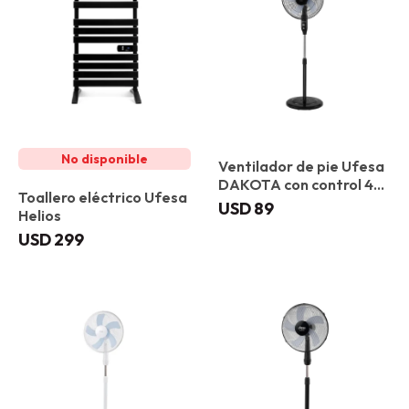
Ventilador de pie Ufesa
DAKOTA con control 40
Toallero eléctrico Ufesa
cm
USD
89
Helios
USD
299