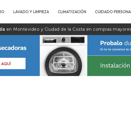
RO
LAVADO Y LIMPIEZA
CLIMATIZACIÓN
CUIDADO PERSONA
tis
en Montevideo y Ciudad de la
Costa
en compras mayore