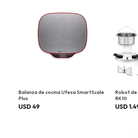
Balanza de cocina Ufesa SmartScale
Robot de 
Plus
RK10
USD
49
USD
1.