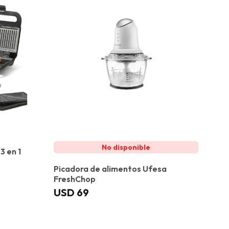
3 en 1
Picadora de alimentos Ufesa
FreshChop
USD
69