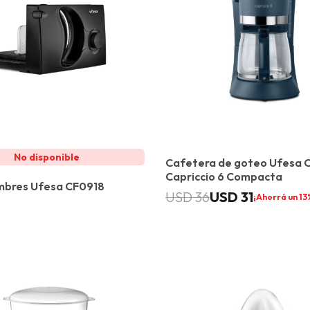
Cafetera de goteo Ufesa 
Capriccio 6 Compacta
mbres Ufesa CF0918
USD
31
USD
36
13