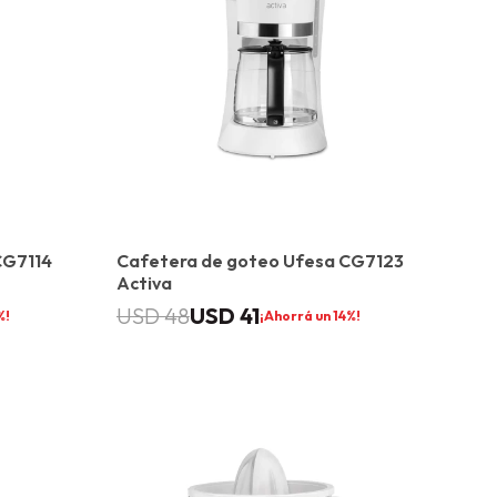
CG7114
Cafetera de goteo Ufesa CG7123
Activa
USD
41
USD
48
14