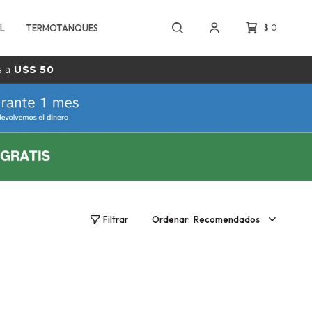
L
TERMOTANQUES
$
0
s a
U$S 50
Recomendados