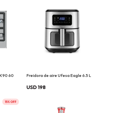
5K90 60
Freidora de aire Ufesa Eagle 6.5 L
USD
198
15