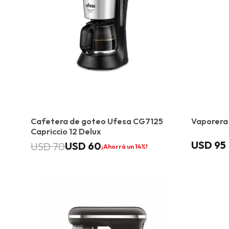
Cafetera de goteo Ufesa CG7125
Vaporera
Capriccio 12 Delux
USD
95
USD
60
USD
70
14