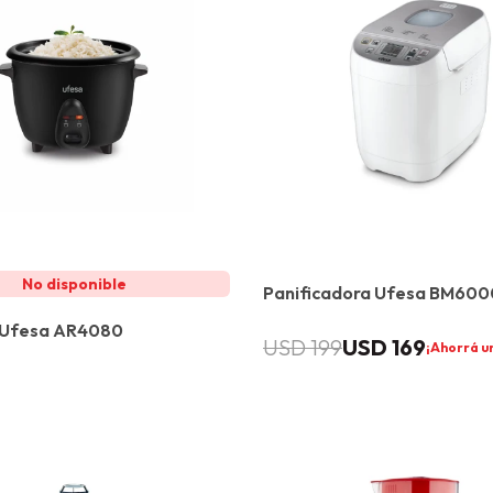
Panificadora Ufesa BM600
 Ufesa AR4080
USD
169
USD
199