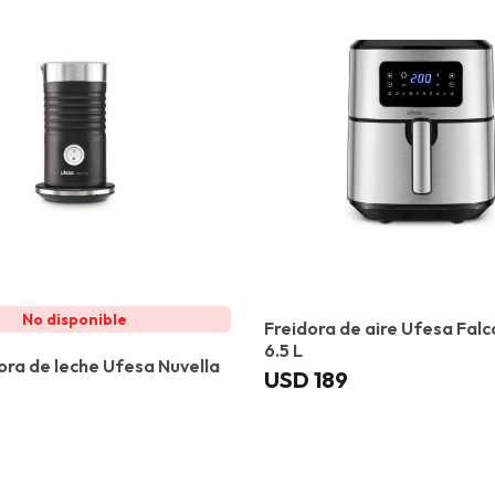
Freidora de aire Ufesa Falc
6.5 L
a de leche Ufesa Nuvella
USD
189