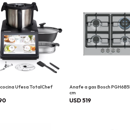
cocina Ufesa TotalChef
Anafe a gas Bosch PGH6B
cm
490
USD
519