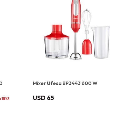
0
Mixer Ufesa BP3443 600 W
USD
65
15