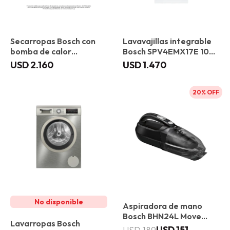
Secarropas Bosch con
Lavavajillas integrable
bomba de calor
Bosch SPV4EMX17E 10
WQG245D1ES 9 kg
servicios
USD
2.160
USD
1.470
20
Aspiradora de mano
Bosch BHN24L Move
Lavarropas Bosch
Lithium
USD
151