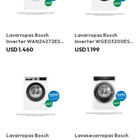
Lavarropas Bosch
Lavarropas Bosch
Inverter WAN24272ES
Inverter WGE03200ES 8
Carga frontal 8 kg
kg
USD
1.460
USD
1.199
Lavarropas Bosch
Lavasecarropas Bosch