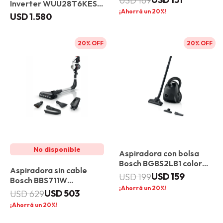
USD
189
Inverter WUU28T6KES 9
20
kg Acero Inox
USD
1.580
20
20
Aspiradora con bolsa
Bosch BGBS2LB1 color
Aspiradora sin cable
negro
USD
159
USD
199
Bosch BBS711W
20
Unlimited 7
USD
503
USD
629
20