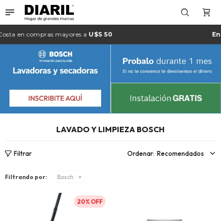

ta
en compras mayores a
U$S 50
Envío
LAVADO Y LIMPIEZA BOSCH
Recomendados
Filtrando por:
Bosch
20