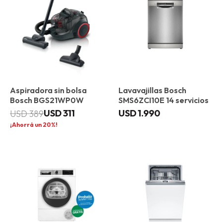
Aspiradora sin bolsa
Lavavajillas Bosch
Bosch BGS21WP0W
SMS6ZCI10E 14 servicios
USD
311
USD
1.990
USD
389
20