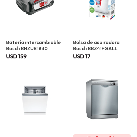
Batería intercambiable
Bolsa de aspiradora
Bosch BHZUB1830
Bosch BBZ41FGALL
USD
159
USD
17