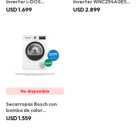
Inverter i-DOS
Inverter WNC254A0ES
WGG244F1ES 9 kg
10,5/6kg
USD
1.699
USD
2.899
Secarropas Bosch con
bomba de calor
WTR83200ES 8 kg
USD
1.559