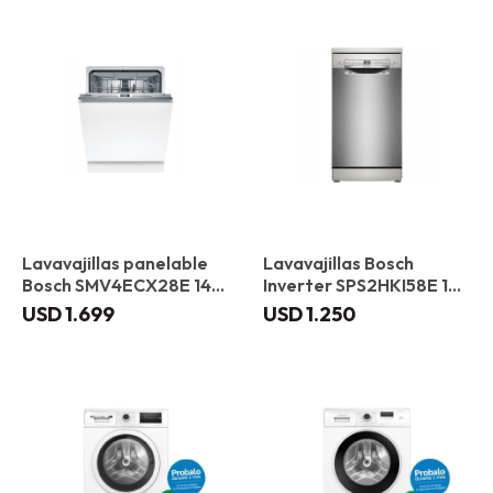
Lavavajillas panelable
Lavavajillas Bosch
Bosch SMV4ECX28E 14
Inverter SPS2HKI58E 10
servicios
servicios
USD
1.699
USD
1.250