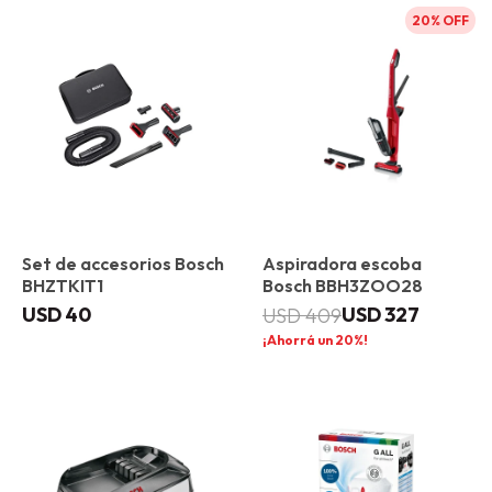
20
Set de accesorios Bosch
Aspiradora escoba
BHZTKIT1
Bosch BBH3ZOO28
USD
40
USD
327
USD
409
20