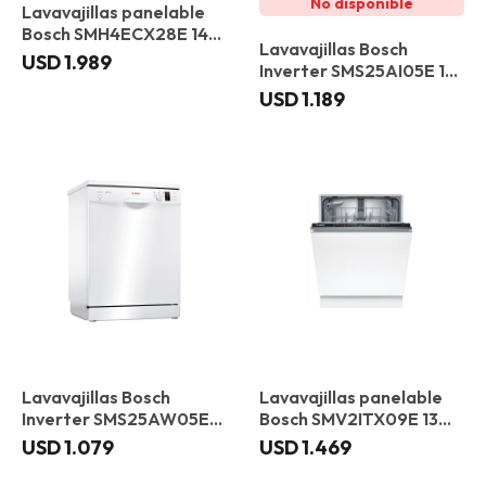
Lavavajillas panelable
Bosch SMH4ECX28E 14
Lavavajillas Bosch
Servicios Puerta
USD
1.989
Inverter SMS25AI05E 12
deslizante
servicios
USD
1.189
Lavavajillas Bosch
Lavavajillas panelable
Inverter SMS25AW05E
Bosch SMV2ITX09E 13
12 servicios
servicios
USD
1.079
USD
1.469