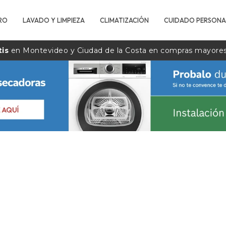
RO
LAVADO Y LIMPIEZA
CLIMATIZACIÓN
CUIDADO PERSONA
tis
en Montevideo y Ciudad de la
Costa
en compras mayore