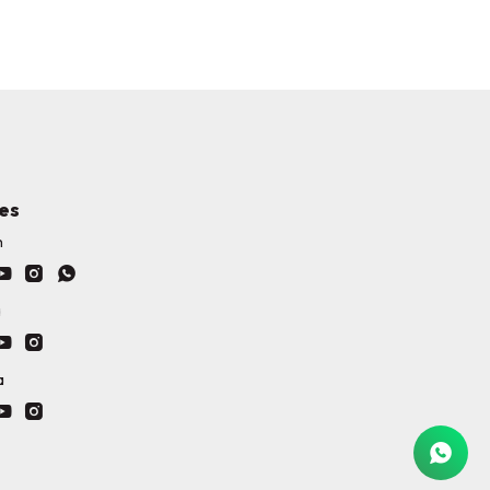
es
h



a


a

