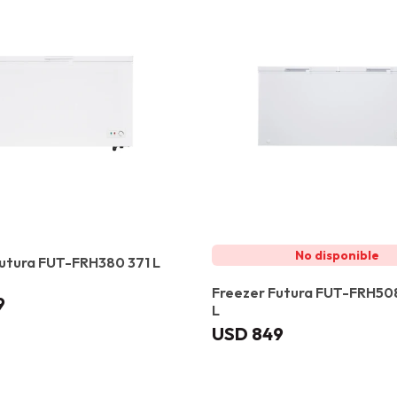
utura FUT-FRH380 371 L
Freezer Futura FUT-FRH50
9
L
USD
849