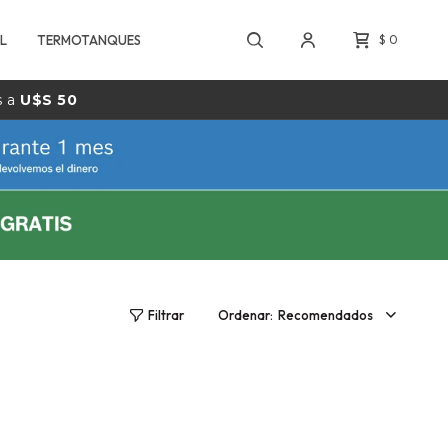
L
TERMOTANQUES
$
0
s a
U$S 50
Recomendados