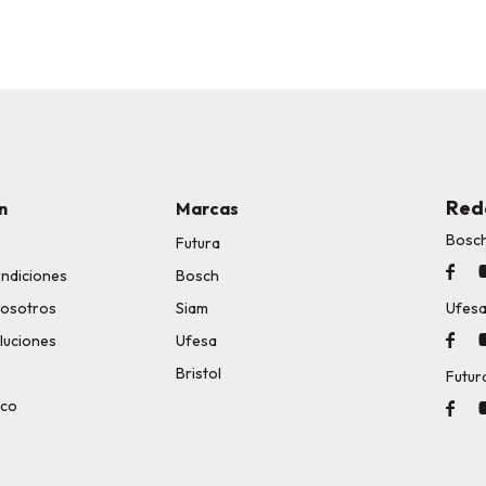
Red
n
Marcas
Bosc
Futura

ondiciones
Bosch
nosotros
Siam
Ufes
luciones
Ufesa

Bristol
Futur
ico
