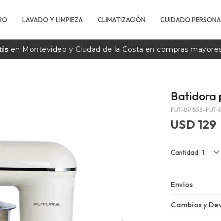
RO
LAVADO Y LIMPIEZA
CLIMATIZACIÓN
CUIDADO PERSONA
tis
en Montevideo y Ciudad de la
Costa
en compras mayore
Batidora 
FUT-BP1533-FUT-
USD
129
1
Envíos
Cambios y Dev