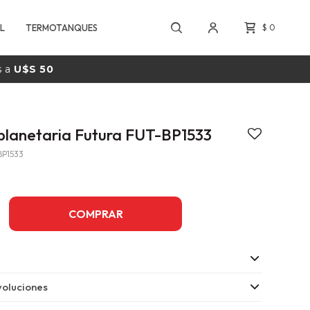
L
TERMOTANQUES
$
0
s a
U$S 50
planetaria Futura FUT-BP1533
BP1533
COMPRAR
oluciones