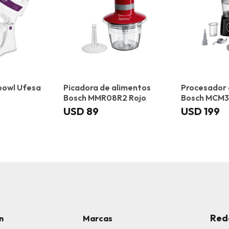
bowl Ufesa
Picadora de alimentos
Procesador 
Bosch MMR08R2 Rojo
Bosch MCM3
Multitale
USD
89
USD
199
Red
n
Marcas