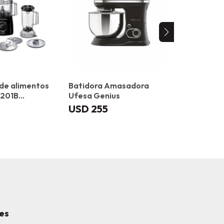
de alimentos
Batidora Amasadora
Robot de 
201B
Ufesa Genius
MUMS2EW0
700W
USD
255
USD
285
es