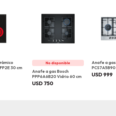
erámico
Anafe a gas
FP2E 30 cm
PCS7A5B90 
Anafe a gas Bosch
USD
999
PPP6A6B20 Vidrio 60 cm
USD
750