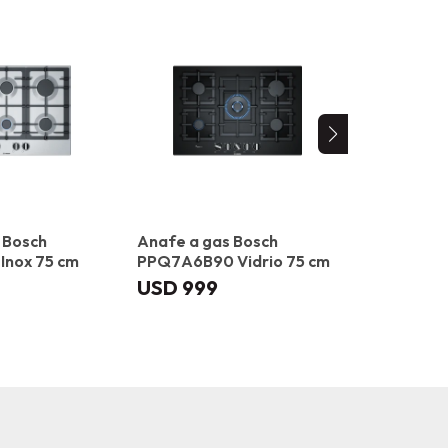
 Bosch
Anafe a gas Bosch
Anafe de 
Inox 75 cm
PPQ7A6B90 Vidrio 75 cm
PID612BB1
USD
999
USD
1.2