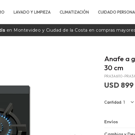
RO
LAVADO Y LIMPIEZA
CLIMATIZACIÓN
CUIDADO PERSONA
tis
en Montevideo y Ciudad de la
Costa
en compras mayore
Anafe a 
30 cm
PRA3A6I10-PRA3A
USD
899
1
Envíos
Cambios y Dev