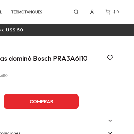
L
TERMOTANQUES
$
0
s a
U$S 50
gas dominó Bosch PRA3A6I10
6I10
COMPRAR
oluciones