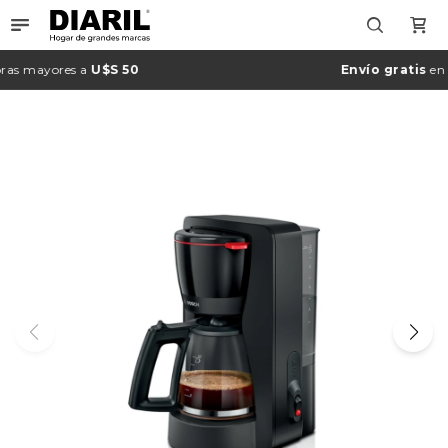

as mayores a
U$S 50
Envío gratis
en M