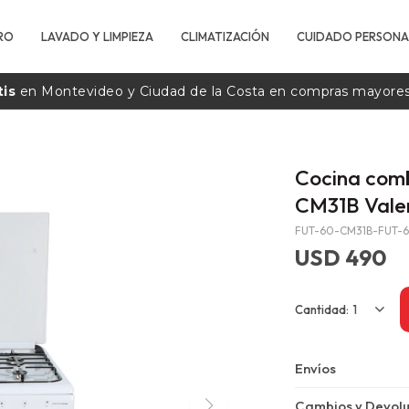
RO
LAVADO Y LIMPIEZA
CLIMATIZACIÓN
CUIDADO PERSONA
tis
en Montevideo y Ciudad de la
Costa
en compras mayore
Cocina comb
CM31B Vale
FUT-60-CM31B-FUT-
USD
490
1
Envíos
Cambios y Devolu