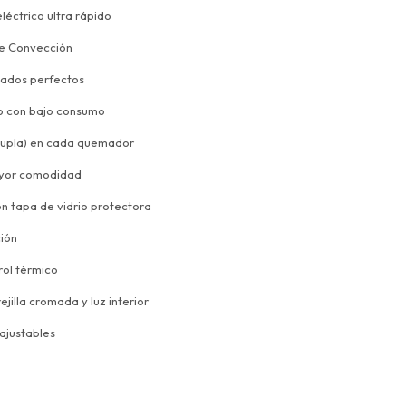
léctrico ultra rápido
de Convección
inados perfectos
to con bajo consumo
ocupla) en cada quemador
ayor comodidad
n tapa de vidrio protectora
ción
rol térmico
illa cromada y luz interior
ajustables