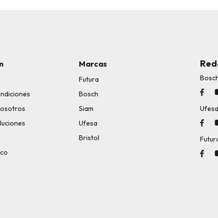
Red
n
Marcas
Bosc
Futura

ondiciones
Bosch
nosotros
Siam
Ufes
luciones
Ufesa

Bristol
Futur
ico
