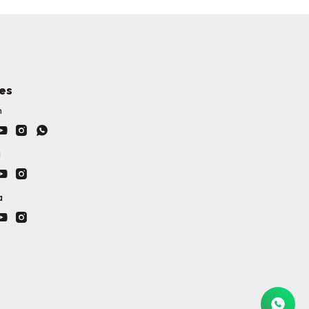
es
h



a


a

