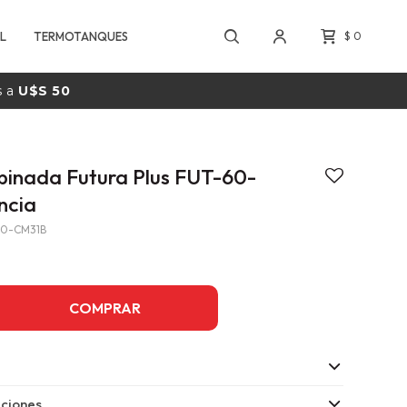
L
TERMOTANQUES
$
0
s a
U$S 50
inada Futura Plus FUT-60-
ncia
60-CM31B
COMPRAR
ciones