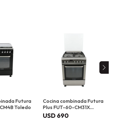
inada Futura
Cocina combinada Futura
Cocina co
0CM4B Toledo
Plus FUT-60-CM31X
SI-CC60E
Bilbao
USD
690
USD
73