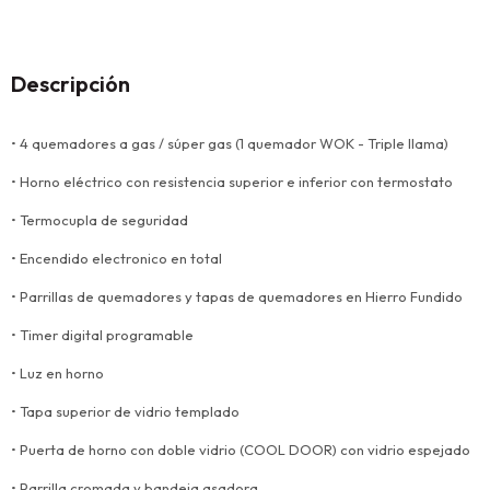
Descripción
• 4 quemadores a gas / súper gas (1 quemador WOK - Triple llama)
• Horno eléctrico con resistencia superior e inferior con termostato
• Termocupla de seguridad
• Encendido electronico en total
• Parrillas de quemadores y tapas de quemadores en Hierro Fundido
• Timer digital programable
• Luz en horno
• Tapa superior de vidrio templado
• Puerta de horno con doble vidrio (COOL DOOR) con vidrio espejado
• Parrilla cromada y bandeja asadora