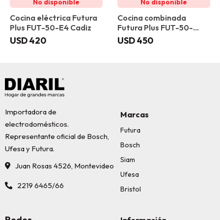
Cocina eléctrica Futura
Cocina combinada
Plus FUT-50-E4 Cadiz
Futura Plus FUT-50-
C31B Girona
USD
420
USD
450
Importadora de
Marcas
electrodomésticos.
Futura
Representante oficial de Bosch,
Bosch
Ufesa y Futura.
Siam
Juan Rosas 4526, Montevideo
Ufesa
2219 6465/66
Bristol
Redes