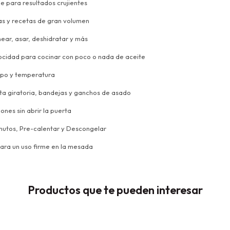
e para resultados crujientes
ias y recetas de gran volumen
rnear, asar, deshidratar y más
elocidad para cocinar con poco o nada de aceite
iempo y temperatura
sta giratoria, bandejas y ganchos de asado
ones sin abrir la puerta
nutos, Pre-calentar y Descongelar
 para un uso firme en la mesada
Productos que te pueden interesar