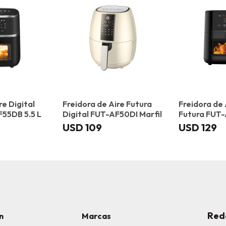
re Digital
Freidora de Aire Futura
Freidora de 
F55DB 5.5 L
Digital FUT-AF50DI Marfil
Futura FUT
USD
109
USD
129
Red
n
Marcas