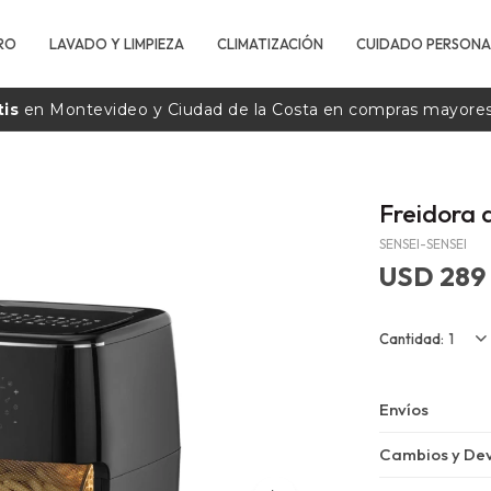
RO
LAVADO Y LIMPIEZA
CLIMATIZACIÓN
CUIDADO PERSONA
tis
en Montevideo y Ciudad de la
Costa
en compras mayore
Freidora 
SENSEI-SENSEI
USD
289
1
Envíos
Cambios y Dev