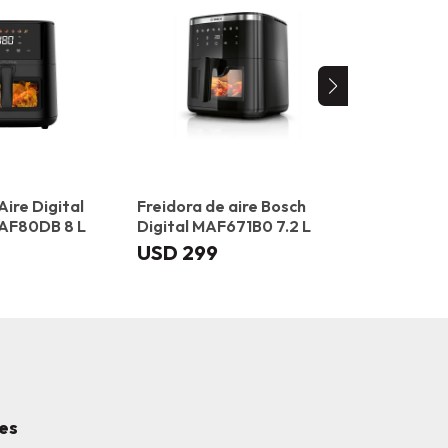
Aire Digital
Freidora de aire Bosch
Freidora d
-AF80DB 8 L
Digital MAF671B0 7.2 L
Storm Dob
USD
299
USD
319
es