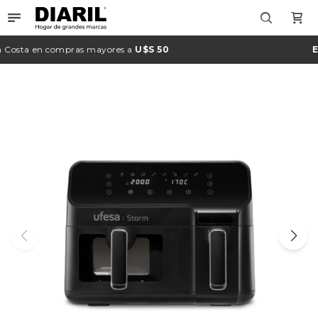

Costa
en compras mayores a
U$S 50
En