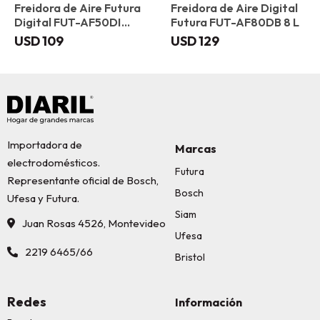
Freidora de Aire Futura
Freidora de Aire Digital
Digital FUT-AF50DI
Futura FUT-AF80DB 8 L
Marfil
USD
109
USD
129
Importadora de
Marcas
electrodomésticos.
Futura
Representante oficial de Bosch,
Bosch
Ufesa y Futura.
Siam
Juan Rosas 4526, Montevideo
Ufesa
2219 6465/66
Bristol
Redes
Información