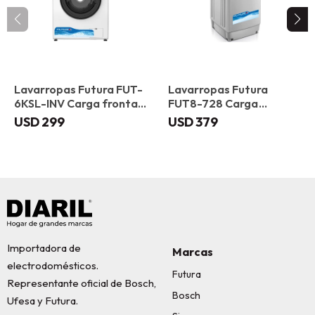
Lavarropas Futura FUT-
Lavarropas Futura
6KSL-INV Carga frontal
FUT8-728 Carga
6 kg
superior 8 kg
USD
299
USD
379
Importadora de
Marcas
electrodomésticos.
Futura
Representante oficial de Bosch,
Bosch
Ufesa y Futura.