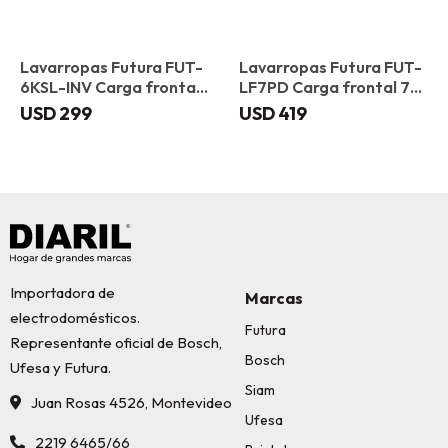
Lavarropas Futura FUT-
Lavarropas Futura FUT-
6KSL-INV Carga frontal
LF7PD Carga frontal 7
6 kg
kg
USD
299
USD
419
Importadora de
Marcas
electrodomésticos.
Futura
Representante oficial de Bosch,
Bosch
Ufesa y Futura.
Siam
Juan Rosas 4526, Montevideo
Ufesa
2219 6465/66