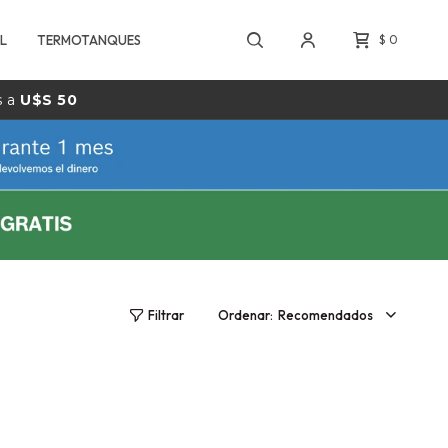
L
TERMOTANQUES
$
0
s a
U$S 50
Recomendados