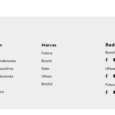
Red
n
Marcas
Bosc
Futura

ondiciones
Bosch
nosotros
Siam
Ufes
luciones
Ufesa

Bristol
Futur
ico
