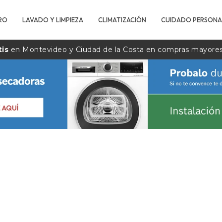
RO
LAVADO Y LIMPIEZA
CLIMATIZACIÓN
CUIDADO PERSONA
tis
en Montevideo y Ciudad de la
Costa
en compras mayore