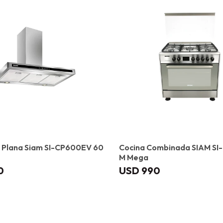
Plana Siam SI-CP600EV 60
Cocina Combinada SIAM S
M Mega
0
USD
990