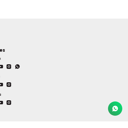
es
h



a


a

