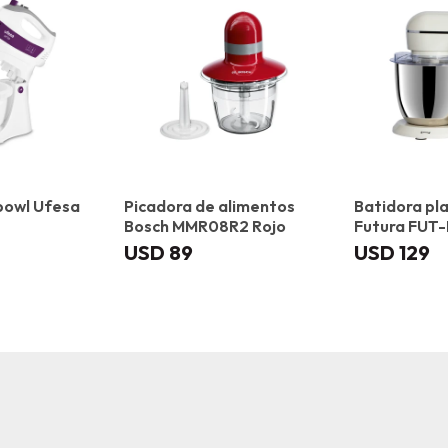
bowl Ufesa
Picadora de alimentos
Batidora pl
Bosch MMR08R2 Rojo
Futura FUT
USD
89
USD
129