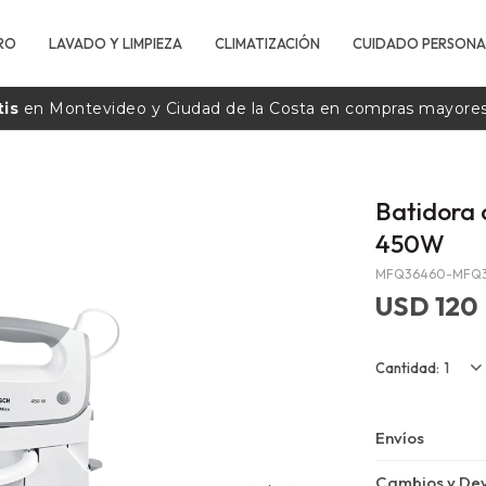
RO
LAVADO Y LIMPIEZA
CLIMATIZACIÓN
CUIDADO PERSONA
tis
en Montevideo y Ciudad de la
Costa
en compras mayore
Batidora
450W
MFQ36460-MFQ
USD
120
1
Envíos
Cambios y Dev