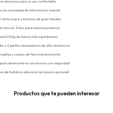
ra silencioso para un uso confortable
a sin necesidad de intervención manual
e tacto suave y botones de gran tamaño
 más función Turbo para máxima potencia
asta 500g de harina más ingredientes
urbo y 2 garfios amasadores de alta resistencia
vajillas y cuerpo de fácil mantenimiento
e para desmontar los accesorios con seguridad
pie de batidora adicional (accesorio opcional)
Productos que te pueden interesar