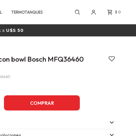
L
TERMOTANQUES
$
0
s a
U$S 50
 con bowl Bosch MFQ36460
36460
COMPRAR
oluciones