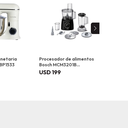
anetaria
Procesador de alimentos
Batidora
-BP1533
Bosch MCM3201B
Ufesa Gen
Multitale
USD
199
USD
255